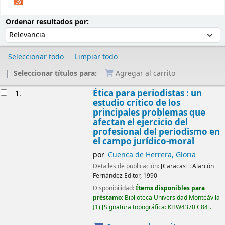
Ordenar
Ordenar por:
Ordenar resultados por:
Seleccionar todo
Limpiar todo
Seleccionar títulos para:
Agregar al carrito
Resultados
Ética para periodistas : un
1.
estudio crítico de los
principales problemas que
afectan el ejercicio del
profesional del periodismo en
el campo jurídico-moral
por
Cuenca de Herrera, Gloria
Detalles de publicación:
[Caracas] :
Alarcón
Fernández Editor,
1990
Disponibilidad:
Ítems disponibles para
préstamo:
Biblioteca Universidad Monteávila
(1)
Signatura topográfica:
KHW4370 C84
.