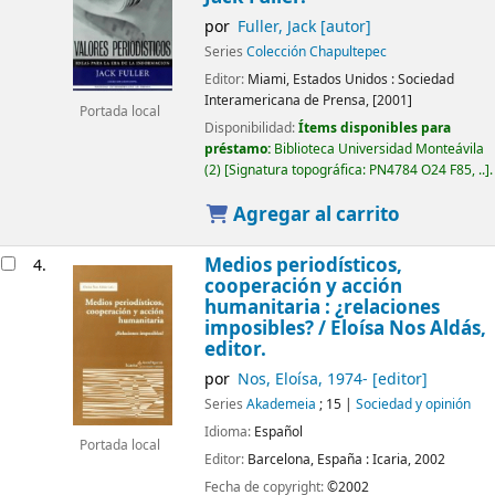
por
Fuller, Jack
[autor]
Series
Colección Chapultepec
Editor:
Miami, Estados Unidos :
Sociedad
Interamericana de Prensa,
[2001]
Portada local
Disponibilidad:
Ítems disponibles para
préstamo:
Biblioteca Universidad Monteávila
(2)
Signatura topográfica:
PN4784 O24 F85, ..
.
Agregar al carrito
Medios periodísticos,
4.
cooperación y acción
humanitaria : ¿relaciones
imposibles? /
Eloísa Nos Aldás,
editor.
por
Nos, Eloísa
, 1974-
[editor]
Series
Akad­emeia
; 15
|
Sociedad y opinión
Idioma:
Español
Portada local
Editor:
Barcelona, España :
Icaria,
2002
Fecha de copyright:
©2002