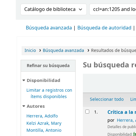
Buscar en el catálogo por:
Buscar en el cat
Búsqueda avanzada
Búsqueda de autoridad
Inicio
Búsqueda avanzada
Resultados de búsque
Su búsqueda r
Refinar su búsqueda
Ordenar
Disponibilidad
Limitar a registros con
ítems disponibles
Seleccionar todo
Li
Autores
Resultados
Crítica a la
1.
Herrera, Adolfo
por
Herrera, 
Kelzi Azrak, Mary
Detalles de publ
Montilla, Antonio
Disponibilidad:
Í