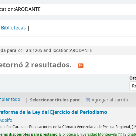
álogo
Bibliotecas
da para 'ccl=an:1205 and location:ARODANTE'
etornó 2 resultados.
Ord
mpiar todo
Seleccionar títulos para:
Agregar al carrito
 reforma de la Ley del Ejercicio del Periodismo
Adolfo
icación:
Caracas :
Publicaciones de la Cámara Venezolana de Prensa Regional,
[1
tems disponibles para préstamo:
Biblioteca Universidad Monteávila
(1)
Signat