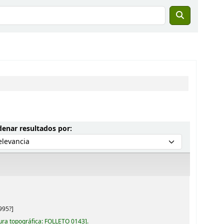
Ordenar por:
enar resultados por:
995?]
ura topográfica:
FOLLETO 0143
.