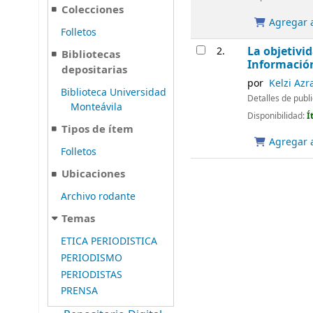
Colecciones
Agregar a
Folletos
La objetivid
2.
Bibliotecas
Informació
depositarias
por
Kelzi Azr
Biblioteca Universidad
Detalles de publ
Monteávila
Disponibilidad:
Í
Tipos de ítem
Agregar a
Folletos
Ubicaciones
Archivo rodante
Temas
ETICA PERIODISTICA
PERIODISMO
PERIODISTAS
PRENSA