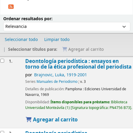
Ordenar
Ordenar por:
Ordenar resultados por:
Seleccionar todo
Limpiar todo
Seleccionar títulos para:
Agregar al carrito
Resultados
Deontología periodística : ensayos en
1.
torno de la ética profesional del periodista
por
Brajnovic, Luka
, 1919-2001
Series
Manuales de Periodismo
; v. 3
Detalles de publicación:
Pamplona :
Ediciones Universidad de
Navarra,
1969
Disponibilidad:
Ítems disponibles para préstamo:
Biblioteca
Universidad Monteávila
(1)
Signatura topográfica:
PN4756 B73
.
Agregar al carrito