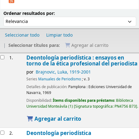
Ordenar
Ordenar por:
Ordenar resultados por:
Seleccionar todo
Limpiar todo
Seleccionar títulos para:
Agregar al carrito
Resultados
Deontología periodística : ensayos en
1.
torno de la ética profesional del periodista
por
Brajnovic, Luka
, 1919-2001
Series
Manuales de Periodismo
; v. 3
Detalles de publicación:
Pamplona :
Ediciones Universidad de
Navarra,
1969
Disponibilidad:
Ítems disponibles para préstamo:
Biblioteca
Universidad Monteávila
(1)
Signatura topográfica:
PN4756 B73
.
Agregar al carrito
Deontología periodística
2.