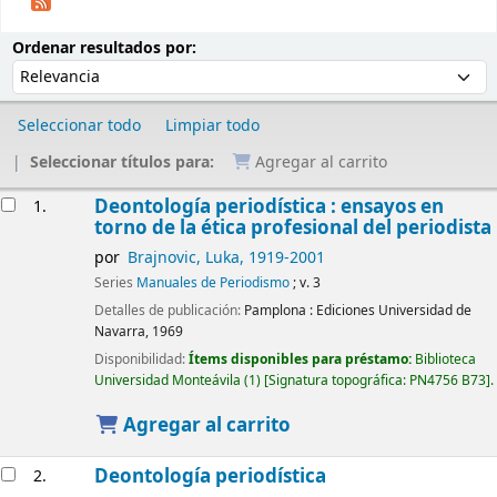
Ordenar
Ordenar por:
Ordenar resultados por:
Seleccionar todo
Limpiar todo
Seleccionar títulos para:
Agregar al carrito
Resultados
Deontología periodística : ensayos en
1.
torno de la ética profesional del periodista
por
Brajnovic, Luka
, 1919-2001
Series
Manuales de Periodismo
; v. 3
Detalles de publicación:
Pamplona :
Ediciones Universidad de
Navarra,
1969
Disponibilidad:
Ítems disponibles para préstamo:
Biblioteca
Universidad Monteávila
(1)
Signatura topográfica:
PN4756 B73
.
Agregar al carrito
Deontología periodística
2.