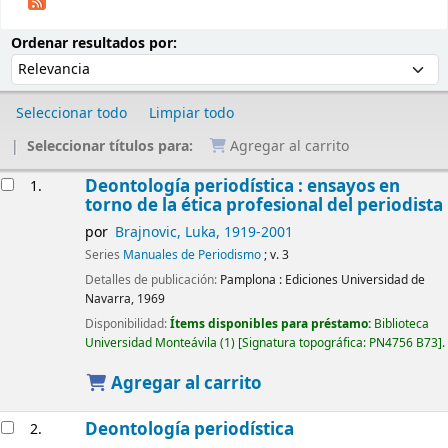
Ordenar
Ordenar por:
Ordenar resultados por:
Seleccionar todo
Limpiar todo
Seleccionar títulos para:
Agregar al carrito
Resultados
Deontología periodística : ensayos en
1.
torno de la ética profesional del periodista
por
Brajnovic, Luka
, 1919-2001
Series
Manuales de Periodismo
; v. 3
Detalles de publicación:
Pamplona :
Ediciones Universidad de
Navarra,
1969
Disponibilidad:
Ítems disponibles para préstamo:
Biblioteca
Universidad Monteávila
(1)
Signatura topográfica:
PN4756 B73
.
Agregar al carrito
Deontología periodística
2.