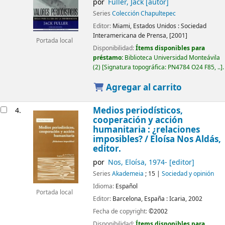
por
Fuller, Jack
[autor]
Series
Colección Chapultepec
Editor:
Miami, Estados Unidos :
Sociedad
Interamericana de Prensa,
[2001]
Portada local
Disponibilidad:
Ítems disponibles para
préstamo:
Biblioteca Universidad Monteávila
(2)
Signatura topográfica:
PN4784 O24 F85, ..
.
Agregar al carrito
Medios periodísticos,
4.
cooperación y acción
humanitaria : ¿relaciones
imposibles? /
Eloísa Nos Aldás,
editor.
por
Nos, Eloísa
, 1974-
[editor]
Series
Akad­emeia
; 15
|
Sociedad y opinión
Idioma:
Español
Portada local
Editor:
Barcelona, España :
Icaria,
2002
Fecha de copyright:
©2002
Disponibilidad:
Ítems disponibles para