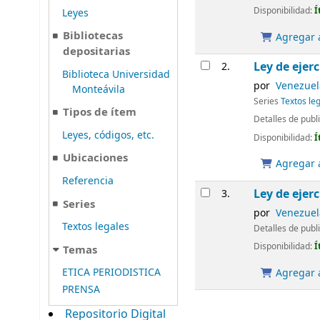
Disponibilidad:
Í
Leyes
Bibliotecas
Agregar a
depositarias
Ley de ejer
2.
Biblioteca Universidad
por
Venezuela
Monteávila
Series
Textos le
Tipos de ítem
Detalles de publ
Leyes, códigos, etc.
Disponibilidad:
Í
Ubicaciones
Agregar a
Referencia
Ley de ejer
3.
Series
por
Venezuela
Textos legales
Detalles de publ
Disponibilidad:
Í
Temas
ETICA PERIODISTICA
Agregar a
PRENSA
Repositorio Digital