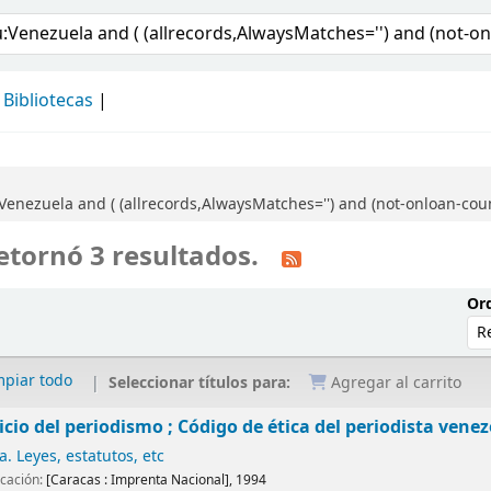
álogo
Bibliotecas
nezuela and ( (allrecords,AlwaysMatches='') and (not-onloan-count
etornó 3 resultados.
Ord
mpiar todo
Seleccionar títulos para:
Agregar al carrito
cicio del periodismo ; Código de ética del periodista vene
. Leyes, estatutos, etc
icación:
[Caracas :
Imprenta Nacional],
1994