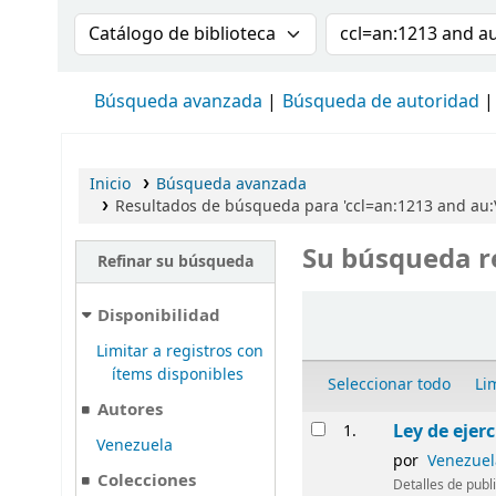
Buscar en el catálogo por:
Buscar en el cat
Búsqueda avanzada
Búsqueda de autoridad
Inicio
Búsqueda avanzada
Resultados de búsqueda para 'ccl=an:1213 and au:Ve
Su búsqueda r
Refinar su búsqueda
Ordenar
Disponibilidad
Limitar a registros con
ítems disponibles
Seleccionar todo
Li
Autores
Resultados
Ley de ejer
1.
Venezuela
por
Venezuela
Colecciones
Detalles de publ