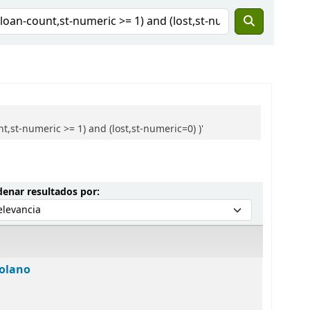
,st-numeric >= 1) and (lost,st-numeric=0) )'
Ordenar por:
enar resultados por:
zolano