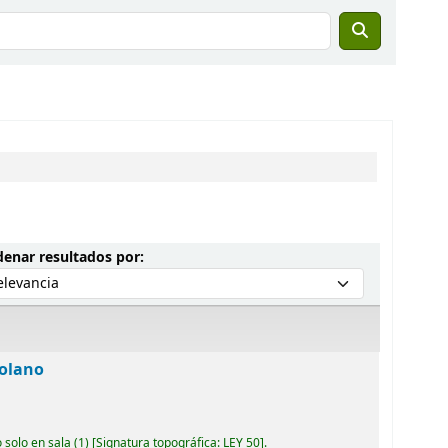
Ordenar por:
enar resultados por:
zolano
 solo en sala
(1)
Signatura topográfica:
LEY 50
.