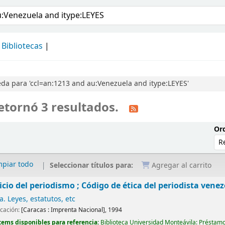
álogo
Bibliotecas
da para 'ccl=an:1213 and au:Venezuela and itype:LEYES'
etornó 3 resultados.
Ord
mpiar todo
Seleccionar títulos para:
Agregar al carrito
cicio del periodismo ; Código de ética del periodista vene
. Leyes, estatutos, etc
icación:
[Caracas :
Imprenta Nacional],
1994
tems disponibles para referencia:
Biblioteca Universidad Monteávila: Préstamo