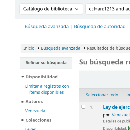
Buscar en el catálogo por:
Buscar en el cat
Búsqueda avanzada
Búsqueda de autoridad
Inicio
Búsqueda avanzada
Resultados de búsque
Su búsqueda r
Refinar su búsqueda
Ordenar
Disponibilidad
Limitar a registros con
ítems disponibles
Seleccionar todo
Li
Autores
Resultados
Ley de ejer
1.
Venezuela
por
Venezuela
Colecciones
Detalles de publ
Disponibilidad:
Í
Leyes