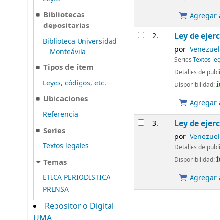
Bibliotecas
Agregar a
depositarias
Ley de ejer
2.
Biblioteca Universidad
por
Venezuela
Monteávila
Series
Textos le
Tipos de ítem
Detalles de publ
Leyes, códigos, etc.
Disponibilidad:
Í
Ubicaciones
Agregar a
Referencia
Ley de ejer
3.
Series
por
Venezuela
Textos legales
Detalles de publ
Disponibilidad:
Í
Temas
ETICA PERIODISTICA
Agregar a
PRENSA
Repositorio Digital
UMA