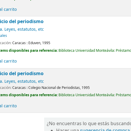
l carrito
cicio del periodismo
. Leyes, estatutos, etc
gales
icación:
Caracas :
Eduven,
1995
tems disponibles para referencia:
Biblioteca Universidad Monteávila: Préstamo
l carrito
cicio del periodismo
. Leyes, estatutos, etc
icación:
Caracas :
Colegio Nacional de Periodistas,
1995
tems disponibles para referencia:
Biblioteca Universidad Monteávila: Préstamo
l carrito
¿No encuentras lo que estás buscand
Hacer una
sugerencia de compra