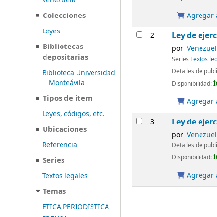
Venezuela
Colecciones
Agregar a
Leyes
Ley de ejer
2.
Bibliotecas
por
Venezuela
depositarias
Series
Textos le
Detalles de publ
Biblioteca Universidad
Monteávila
Disponibilidad:
Í
Tipos de ítem
Agregar a
Leyes, códigos, etc.
Ley de ejer
3.
Ubicaciones
por
Venezuela
Referencia
Detalles de publ
Disponibilidad:
Í
Series
Agregar a
Textos legales
Temas
ETICA PERIODISTICA