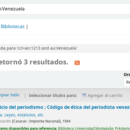
álogo
Bibliotecas
da para 'ccl=an:1213 and au:Venezuela'
etornó 3 resultados.
Ord
mpiar todo
Seleccionar títulos para:
Agregar al carrito
cicio del periodismo ; Código de ética del periodista vene
. Leyes, estatutos, etc
icación:
[Caracas :
Imprenta Nacional],
1994
tems disponibles para referencia:
Biblioteca Universidad Monteávila: Préstamo