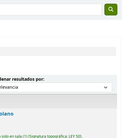
Ordenar por:
enar resultados por:
zolano
 solo en sala
(1)
Signatura topográfica:
LEY 50
.