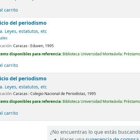
l carrito
cicio del periodismo
. Leyes, estatutos, etc
gales
icación:
Caracas :
Eduven,
1995
tems disponibles para referencia:
Biblioteca Universidad Monteávila: Préstamo
l carrito
cicio del periodismo
. Leyes, estatutos, etc
icación:
Caracas :
Colegio Nacional de Periodistas,
1995
tems disponibles para referencia:
Biblioteca Universidad Monteávila: Préstamo
l carrito
¿No encuentras lo que estás buscand
Hacer una
sugerencia de compra