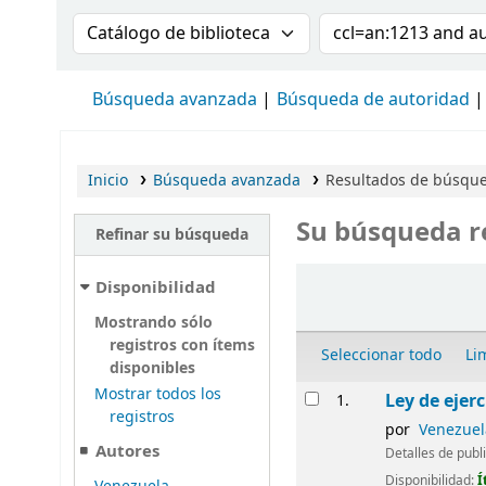
Buscar en el catálogo por:
Buscar en el cat
Búsqueda avanzada
Búsqueda de autoridad
Inicio
Búsqueda avanzada
Resultados de búsque
Su búsqueda r
Refinar su búsqueda
Ordenar
Disponibilidad
Mostrando sólo
registros con ítems
Seleccionar todo
Li
disponibles
Resultados
Mostrar todos los
Ley de ejer
1.
registros
por
Venezuela
Autores
Detalles de publ
Disponibilidad:
Í