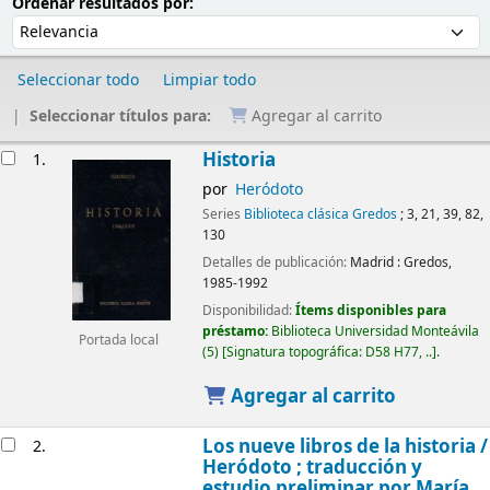
Ordenar
Ordenar por:
Ordenar resultados por:
Seleccionar todo
Limpiar todo
Seleccionar títulos para:
Agregar al carrito
Resultados
Historia
1.
por
Heródoto
Series
Biblioteca clásica Gredos
; 3, 21, 39, 82,
130
Detalles de publicación:
Madrid :
Gredos,
1985-1992
Disponibilidad:
Ítems disponibles para
préstamo:
Biblioteca Universidad Monteávila
Portada local
(5)
Signatura topográfica:
D58 H77, ..
.
Agregar al carrito
Los nueve libros de la historia /
2.
Heródoto ; traducción y
estudio preliminar por María