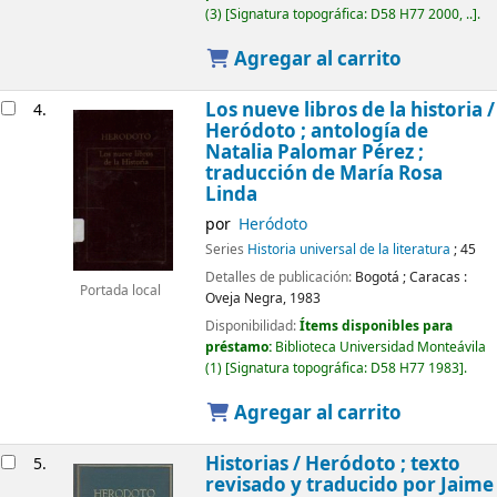
(3)
Signatura topográfica:
D58 H77 2000, ..
.
Agregar al carrito
Los nueve libros de la historia /
4.
Heródoto ; antología de
Natalia Palomar Pérez ;
traducción de María Rosa
Linda
por
Heródoto
Series
Historia universal de la literatura
; 45
Detalles de publicación:
Bogotá ; Caracas :
Portada local
Oveja Negra,
1983
Disponibilidad:
Ítems disponibles para
préstamo:
Biblioteca Universidad Monteávila
(1)
Signatura topográfica:
D58 H77 1983
.
Agregar al carrito
Historias /
Heródoto ; texto
5.
revisado y traducido por Jaime