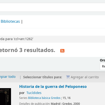
álogo
Bibliotecas
da para 'ccl=an:1262'
etornó 3 resultados.
Ord
mpiar todo
Seleccionar títulos para:
Agregar al carrito
Historia de la guerra del Peloponeso
por
Tucídides
Series
Biblioteca básica Gredos
; 15, 16
Detalles de publicación:
Madrid :
Gredos,
2000