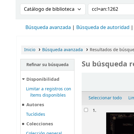
Buscar en el catálogo por:
Buscar en el cat
Búsqueda avanzada
Búsqueda de autoridad
Inicio
Búsqueda avanzada
Resultados de búsque
Su búsqueda r
Refinar su búsqueda
Ordenar
Disponibilidad
Limitar a registros con
ítems disponibles
Seleccionar todo
Li
Autores
Resultados
1.
Tucídides
Colecciones
Colección general