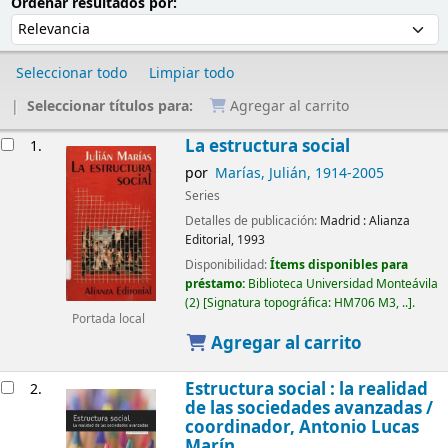
Ordenar
Ordenar por:
Ordenar resultados por:
Seleccionar todo
Limpiar todo
Seleccionar títulos para:
Agregar al carrito
Resultados
La estructura social
1.
por
Marías, Julián
, 1914-2005
Series
Detalles de publicación:
Madrid :
Alianza
Editorial,
1993
Disponibilidad:
Ítems disponibles para
préstamo:
Biblioteca Universidad Monteávila
(2)
Signatura topográfica:
HM706 M3, ..
.
Portada local
Agregar al carrito
Estructura social : la realidad
2.
de las sociedades avanzadas /
coordinador, Antonio Lucas
Marín