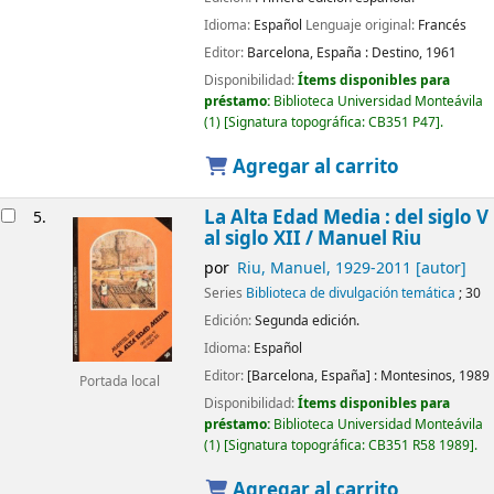
Idioma:
Español
Lenguaje original:
Francés
Editor:
Barcelona, España :
Destino,
1961
Disponibilidad:
Ítems disponibles para
préstamo:
Biblioteca Universidad Monteávila
(1)
Signatura topográfica:
CB351 P47
.
Agregar al carrito
La Alta Edad Media : del siglo V
5.
al siglo XII /
Manuel Riu
por
Riu, Manuel
, 1929-2011
[autor]
Series
Biblioteca de divulgación temática
; 30
Edición:
Segunda edición.
Idioma:
Español
Editor:
[Barcelona, España] :
Montesinos,
1989
Portada local
Disponibilidad:
Ítems disponibles para
préstamo:
Biblioteca Universidad Monteávila
(1)
Signatura topográfica:
CB351 R58 1989
.
Agregar al carrito