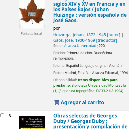
siglos XIV y XV en Francia y en
los Países Bajos /
Johan
Huizinga ; versión española de
José Gaos.
por
Portada local
Huizinga, Johan
, 1872-1945
[autor]
Gaos, José
, 1900-1969
[traductor]
Series
Alianza Universidad
; 220
Edición:
Primera edición. Duodécima
reimpresión.
Idioma:
Español
Lenguaje original:
Alemán
Editor:
Madrid, España :
Alianza Editorial,
1994
Disponibilidad:
Ítems disponibles para
préstamo:
Biblioteca Universidad Monteávila
(1)
Signatura topográfica:
DC33.2 H8 1994
.
Agregar al carrito
Obras selectas de Georges
8.
Duby /
Georges Duby ;
presentación y compilación de