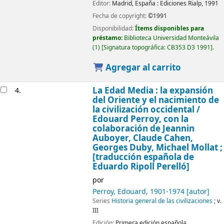
Editor:
Madrid, España :
Ediciones Rialp,
1991
Fecha de copyright:
©1991
Disponibilidad:
Ítems disponibles para
préstamo:
Biblioteca Universidad Monteávila
(1)
Signatura topográfica:
CB353 D3 1991
.
Agregar al carrito
La Edad Media : la expansión
4.
del Oriente y el nacimiento de
la civilización occidental /
Edouard Perroy, con la
colaboración de Jeannin
Auboyer, Claude Cahen,
Georges Duby, Michael Mollat ;
[traducción española de
Eduardo Ripoll Perelló]
por
Perroy, Edouard
, 1901-1974
[autor]
Series
Historia general de las civilizaciones
; v.
III
Edición:
Primera edición española.