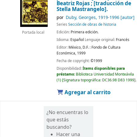
Beatriz Rojas ; [traducción de
Stella Mastrangelo].
por
Duby, Georges
, 1919-1996
[autor]
Series
Sección de obras de historia
Edición:
Primera edición.
Portada local
Idioma:
Español
Lenguaje original:
Francés
Editor:
México, D.F. :
Fondo de Cultura
Económica,
1999
Fecha de copyright:
©1999
Disponibilidad:
Ítems disponibles para
préstamo:
Biblioteca Universidad Monteávila
(1)
Signatura topográfica:
DC36.98 D83 1999
.
Agregar al carrito
¿No encuentras lo
que estás
buscando?
Hacer una