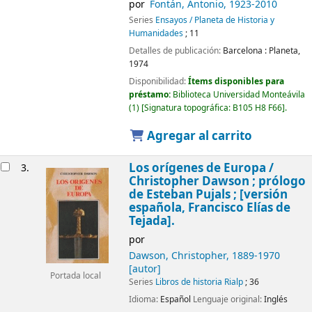
por
Fontán, Antonio
, 1923-2010
Series
Ensayos / Planeta de Historia y
Humanidades
; 11
Detalles de publicación:
Barcelona :
Planeta,
1974
Disponibilidad:
Ítems disponibles para
préstamo:
Biblioteca Universidad Monteávila
(1)
Signatura topográfica:
B105 H8 F66
.
Agregar al carrito
Los orígenes de Europa /
3.
Christopher Dawson ; prólogo
de Esteban Pujals ; [versión
española, Francisco Elías de
Tejada].
por
Dawson, Christopher
, 1889-1970
[autor]
Portada local
Series
Libros de historia Rialp
; 36
Idioma:
Español
Lenguaje original:
Inglés