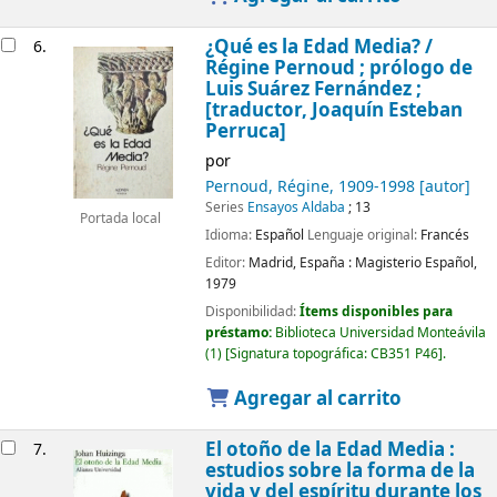
¿Qué es la Edad Media? /
6.
Régine Pernoud ; prólogo de
Luis Suárez Fernández ;
[traductor, Joaquín Esteban
Perruca]
por
Pernoud, Régine
, 1909-1998
[autor]
Series
Ensayos Aldaba
; 13
Portada local
Idioma:
Español
Lenguaje original:
Francés
Editor:
Madrid, España :
Magisterio Español,
1979
Disponibilidad:
Ítems disponibles para
préstamo:
Biblioteca Universidad Monteávila
(1)
Signatura topográfica:
CB351 P46
.
Agregar al carrito
El otoño de la Edad Media :
7.
estudios sobre la forma de la
vida y del espíritu durante los