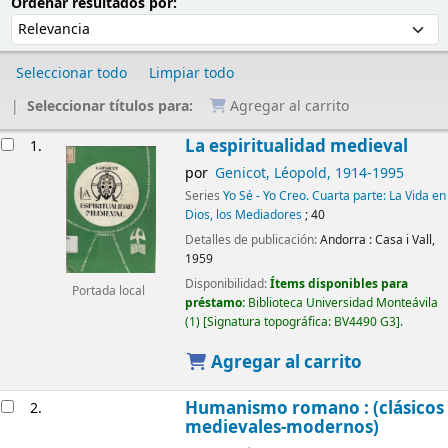
Ordenar
Ordenar por:
Ordenar resultados por:
Seleccionar todo
Limpiar todo
Seleccionar títulos para:
Agregar al carrito
Resultados
La espiritualidad medieval
1.
por
Genicot, Léopold
, 1914-1995
Series
Yo Sé - Yo Creo. Cuarta parte: La Vida en
Dios, los Mediadores
; 40
Detalles de publicación:
Andorra :
Casa i Vall,
1959
Disponibilidad:
Ítems disponibles para
Portada local
préstamo:
Biblioteca Universidad Monteávila
(1)
Signatura topográfica:
BV4490 G3
.
Agregar al carrito
Humanismo romano : (clásicos
2.
medievales-modernos)