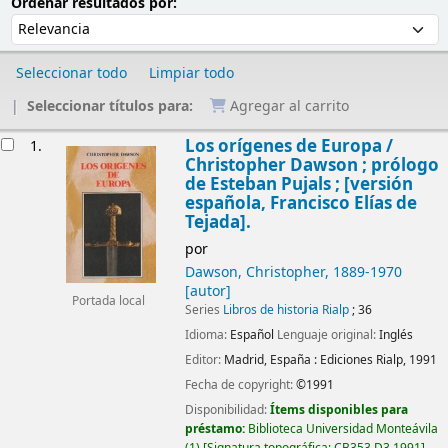
Ordenar
Ordenar por:
Ordenar resultados por:
Seleccionar todo
Limpiar todo
Seleccionar títulos para:
Agregar al carrito
Resultados
Los orígenes de Europa /
1.
Christopher Dawson ; prólogo
de Esteban Pujals ; [versión
española, Francisco Elías de
Tejada].
por
Dawson, Christopher
, 1889-1970
[autor]
Portada local
Series
Libros de historia Rialp
; 36
Idioma:
Español
Lenguaje original:
Inglés
Editor:
Madrid, España :
Ediciones Rialp,
1991
Fecha de copyright:
©1991
Disponibilidad:
Ítems disponibles para
préstamo:
Biblioteca Universidad Monteávila
(1)
Signatura topográfica:
CB353 D3 1991
.