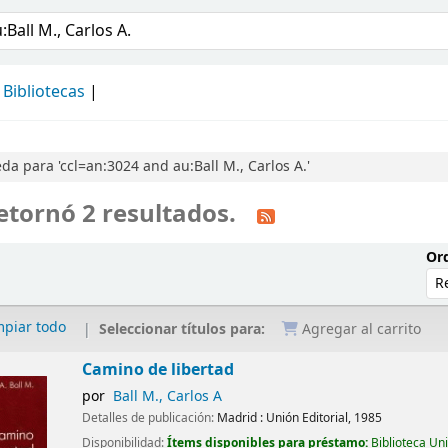
álogo
Bibliotecas
a para 'ccl=an:3024 and au:Ball M., Carlos A.'
etornó 2 resultados.
Ord
mpiar todo
Seleccionar títulos para:
Agregar al carrito
Camino de libertad
por
Ball M., Carlos A
Detalles de publicación:
Madrid :
Unión Editorial,
1985
Disponibilidad:
Ítems disponibles para préstamo:
Biblioteca Un