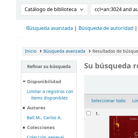
Buscar en el catálogo por:
Buscar en el cat
Búsqueda avanzada
Búsqueda de autoridad
Inicio
Búsqueda avanzada
Resultados de búsqued
Su búsqueda r
Refinar su búsqueda
Ordenar
Disponibilidad
Limitar a registros con
ítems disponibles
Seleccionar todo
Li
Autores
Resultados
1.
Ball M., Carlos A.
Colecciones
Colección general