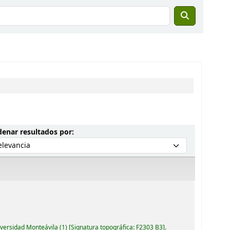
Ordenar por:
enar resultados por:
iversidad Monteávila
(1)
Signatura topográfica:
F2303 B3
.