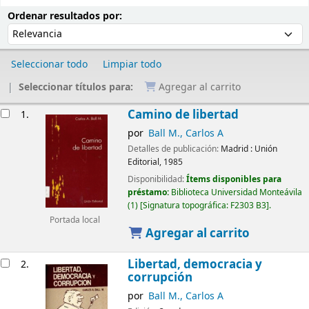
Ordenar
Ordenar por:
Ordenar resultados por:
Seleccionar todo
Limpiar todo
Seleccionar títulos para:
Agregar al carrito
Resultados
Camino de libertad
1.
por
Ball M., Carlos A
Detalles de publicación:
Madrid :
Unión
Editorial,
1985
Disponibilidad:
Ítems disponibles para
préstamo:
Biblioteca Universidad Monteávila
(1)
Signatura topográfica:
F2303 B3
.
Portada local
Agregar al carrito
Libertad, democracia y
2.
corrupción
por
Ball M., Carlos A