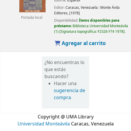
Idioma:
Español
Editor:
Caracas, Venezuela :
Monte Ávila
Editores,
[1978]
Portada local
Disponibilidad:
Ítems disponibles para
préstamo:
Biblioteca Universidad Monteávila
(1)
Signatura topográfica:
F2326 F74 1978
.
Agregar al carrito
¿No encuentras lo
que estás
buscando?
Hacer una
sugerencia de
compra
Copyright @ UMA Library
Universidad Monteávila
Caracas, Venezuela