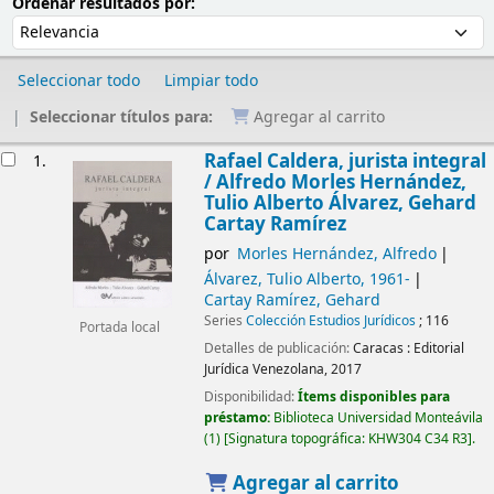
Ordenar
Ordenar por:
Ordenar resultados por:
Seleccionar todo
Limpiar todo
Seleccionar títulos para:
Agregar al carrito
Resultados
Rafael Caldera, jurista integral
1.
/
Alfredo Morles Hernández,
Tulio Alberto Álvarez, Gehard
Cartay Ramírez
por
Morles Hernández, Alfredo
Álvarez, Tulio Alberto
, 1961-
Cartay Ramírez, Gehard
Series
Colección Estudios Jurídicos
; 116
Portada local
Detalles de publicación:
Caracas :
Editorial
Jurídica Venezolana,
2017
Disponibilidad:
Ítems disponibles para
préstamo:
Biblioteca Universidad Monteávila
(1)
Signatura topográfica:
KHW304 C34 R3
.
Agregar al carrito