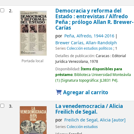
Democracia y reforma del
2.
Estado : entrevistas /
Alfredo
Peña ; prólogo Allan R. Brewer-
Carías
por
Peña, Alfredo
, 1944-2016
Brewer Carías, Allan-Randolph
Series
Colección estudios políticos
; 1
Detalles de publicación:
Caracas :
Editorial
Portada local
Jurídica Venezolana,
1978
Disponibilidad:
Ítems disponibles para
préstamo:
Biblioteca Universidad Monteávila
(1)
Signatura topográfica:
JL3831 P4
.
Agregar al carrito
La venedemocracia / Alicia
3.
Freilich de Segal.
por
Freilich de Segal, Alicia
[autor]
Series
Colección estudios