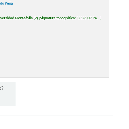
edo Peña
iversidad Monteávila
(2)
Signatura topográfica:
F2326 U7 P4, ..
.
o?