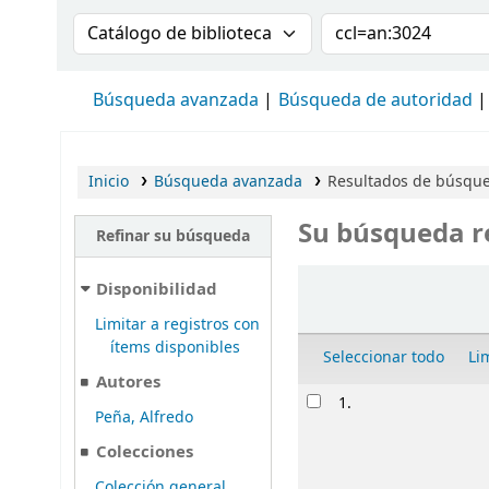
Buscar en el catálogo por:
Buscar en el cat
Búsqueda avanzada
Búsqueda de autoridad
Inicio
Búsqueda avanzada
Resultados de búsque
Su búsqueda r
Refinar su búsqueda
Ordenar
Disponibilidad
Limitar a registros con
ítems disponibles
Seleccionar todo
Li
Autores
Resultados
1.
Peña, Alfredo
Colecciones
Colección general