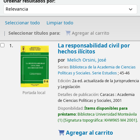
Ordenar
Ordenar por:
Ordenar resultados por:
Seleccionar todo
Limpiar todo
Seleccionar títulos para:
Agregar al carrito
Resultados
La responsabilidad civil por
1.
hechos ilícitos
por
Melich Orsini, José
Series
Biblioteca de la Academia de Ciencias
Políticas y Sociales. Serie Estudios
; 45-46
Edición:
2a ed. actualizada de la Jurisprudencia
y Legislación
Portada local
Detalles de publicación:
Caracas :
Academia
de Ciencias Políticas y Sociales,
2001
Disponibilidad:
Ítems disponibles para
préstamo:
Biblioteca Universidad Monteávila
(1)
Signatura topográfica:
KHW965 M4 2001
.
Agregar al carrito