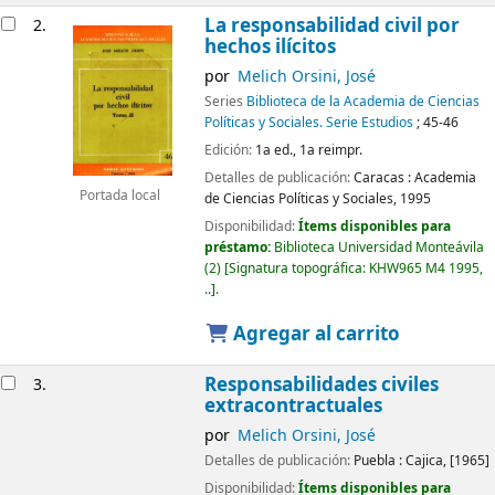
La responsabilidad civil por
2.
hechos ilícitos
por
Melich Orsini, José
Series
Biblioteca de la Academia de Ciencias
Políticas y Sociales. Serie Estudios
; 45-46
Edición:
1a ed., 1a reimpr.
Detalles de publicación:
Caracas :
Academia
Portada local
de Ciencias Políticas y Sociales,
1995
Disponibilidad:
Ítems disponibles para
préstamo:
Biblioteca Universidad Monteávila
(2)
Signatura topográfica:
KHW965 M4 1995,
..
.
Agregar al carrito
Responsabilidades civiles
3.
extracontractuales
por
Melich Orsini, José
Detalles de publicación:
Puebla :
Cajica,
[1965]
Disponibilidad:
Ítems disponibles para