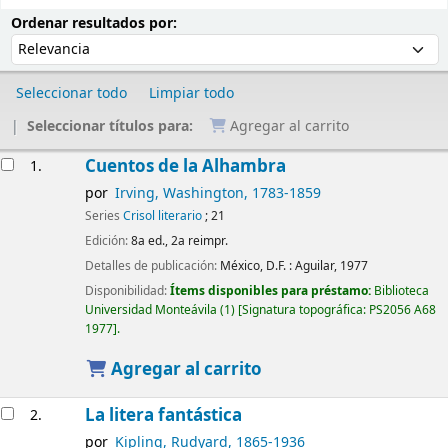
Ordenar
Ordenar por:
Ordenar resultados por:
Seleccionar todo
Limpiar todo
Seleccionar títulos para:
Agregar al carrito
Resultados
Cuentos de la Alhambra
1.
por
Irving, Washington
, 1783-1859
Series
Crisol literario
; 21
Edición:
8a ed., 2a reimpr.
Detalles de publicación:
México, D.F. :
Aguilar,
1977
Disponibilidad:
Ítems disponibles para préstamo:
Biblioteca
Universidad Monteávila
(1)
Signatura topográfica:
PS2056 A68
1977
.
Agregar al carrito
La litera fantástica
2.
por
Kipling, Rudyard
, 1865-1936