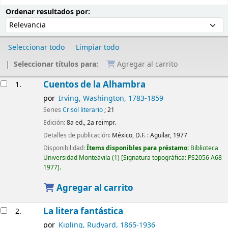
Ordenar
Ordenar por:
Ordenar resultados por:
Seleccionar todo
Limpiar todo
Seleccionar títulos para:
Agregar al carrito
Resultados
Cuentos de la Alhambra
1.
por
Irving, Washington
, 1783-1859
Series
Crisol literario
; 21
Edición:
8a ed., 2a reimpr.
Detalles de publicación:
México, D.F. :
Aguilar,
1977
Disponibilidad:
Ítems disponibles para préstamo:
Biblioteca
Universidad Monteávila
(1)
Signatura topográfica:
PS2056 A68
1977
.
Agregar al carrito
La litera fantástica
2.
por
Kipling, Rudyard
, 1865-1936