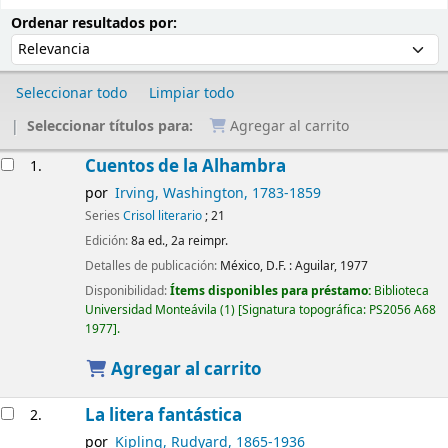
Ordenar
Ordenar por:
Ordenar resultados por:
Seleccionar todo
Limpiar todo
Seleccionar títulos para:
Agregar al carrito
Resultados
Cuentos de la Alhambra
1.
por
Irving, Washington
, 1783-1859
Series
Crisol literario
; 21
Edición:
8a ed., 2a reimpr.
Detalles de publicación:
México, D.F. :
Aguilar,
1977
Disponibilidad:
Ítems disponibles para préstamo:
Biblioteca
Universidad Monteávila
(1)
Signatura topográfica:
PS2056 A68
1977
.
Agregar al carrito
La litera fantástica
2.
por
Kipling, Rudyard
, 1865-1936