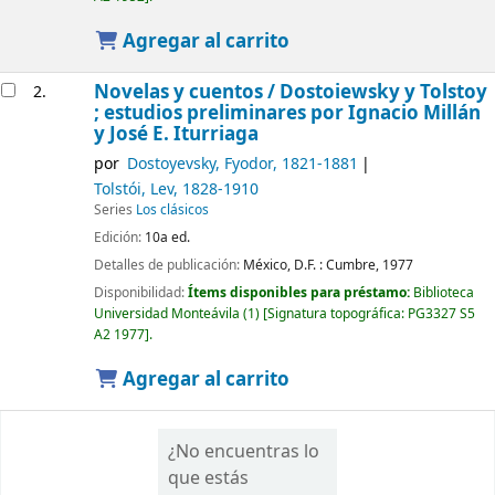
Agregar al carrito
Novelas y cuentos /
Dostoiewsky y Tolstoy
2.
; estudios preliminares por Ignacio Millán
y José E. Iturriaga
por
Dostoyevsky, Fyodor
, 1821-1881
Tolstói, Lev
, 1828-1910
Series
Los clásicos
Edición:
10a ed.
Detalles de publicación:
México, D.F. :
Cumbre,
1977
Disponibilidad:
Ítems disponibles para préstamo:
Biblioteca
Universidad Monteávila
(1)
Signatura topográfica:
PG3327 S5
A2 1977
.
Agregar al carrito
¿No encuentras lo
que estás