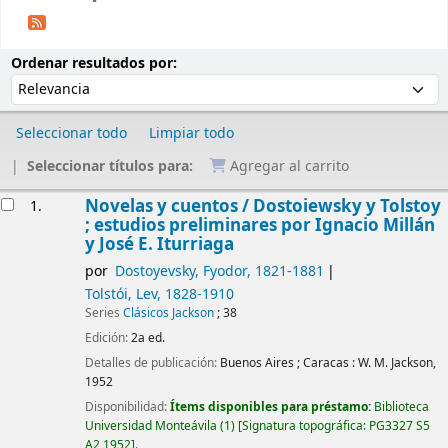
Ordenar
Ordenar por:
Ordenar resultados por:
Seleccionar todo
Limpiar todo
Seleccionar títulos para:
Agregar al carrito
Resultados
Novelas y cuentos /
Dostoiewsky y Tolstoy
1.
; estudios preliminares por Ignacio Millán
y José E. Iturriaga
por
Dostoyevsky, Fyodor
, 1821-1881
Tolstói, Lev
, 1828-1910
Series
Clásicos Jackson
; 38
Edición:
2a ed.
Detalles de publicación:
Buenos Aires ; Caracas :
W. M. Jackson,
1952
Disponibilidad:
Ítems disponibles para préstamo:
Biblioteca
Universidad Monteávila
(1)
Signatura topográfica:
PG3327 S5
A2 1952
.