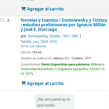
Agregar al carrito
Novelas y cuentos /
Dostoiewsky y Tolstoy
2.
; estudios preliminares por Ignacio Millán
y José E. Iturriaga
por
Dostoyevsky, Fyodor
, 1821-1881
Tolstói, Lev
, 1828-1910
Series
Los clásicos
Edición:
10a ed.
Detalles de publicación:
México, D.F. :
Cumbre,
1977
Disponibilidad:
Ítems disponibles para préstamo:
Biblioteca
Universidad Monteávila
(1)
Signatura topográfica:
PG3327 S5
A2 1977
.
Agregar al carrito
¿No encuentras lo
que estás