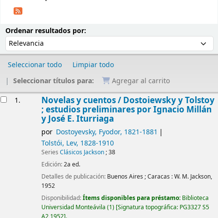
Ordenar
Ordenar por:
Ordenar resultados por:
Seleccionar todo
Limpiar todo
Seleccionar títulos para:
Agregar al carrito
Resultados
Novelas y cuentos /
Dostoiewsky y Tolstoy
1.
; estudios preliminares por Ignacio Millán
y José E. Iturriaga
por
Dostoyevsky, Fyodor
, 1821-1881
Tolstói, Lev
, 1828-1910
Series
Clásicos Jackson
; 38
Edición:
2a ed.
Detalles de publicación:
Buenos Aires ; Caracas :
W. M. Jackson,
1952
Disponibilidad:
Ítems disponibles para préstamo:
Biblioteca
Universidad Monteávila
(1)
Signatura topográfica:
PG3327 S5
A2 1952
.