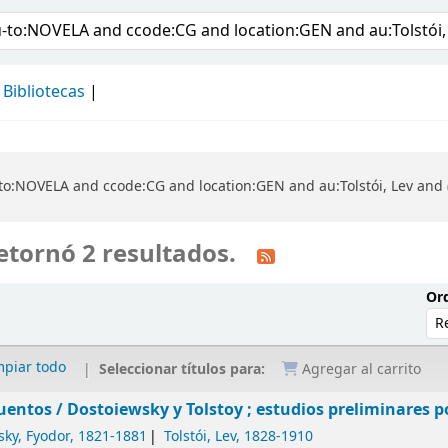
álogo
Bibliotecas
o:NOVELA and ccode:CG and location:GEN and au:Tolstói, Lev and ( 
etornó 2 resultados.
Ord
mpiar todo
Seleccionar títulos para:
Agregar al carrito
uentos /
Dostoiewsky y Tolstoy ; estudios preliminares po
sky, Fyodor
, 1821-1881
Tolstói, Lev
, 1828-1910