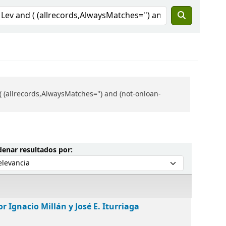
(allrecords,AlwaysMatches='') and (not-onloan-
Ordenar por:
enar resultados por:
r Ignacio Millán y José E. Iturriaga