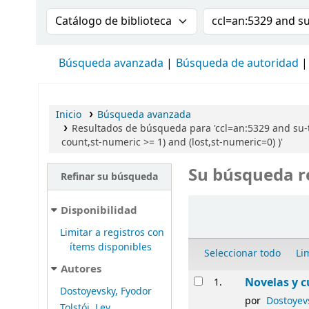
Buscar en el catálogo por:
Buscar en el cat
Búsqueda avanzada
Búsqueda de autoridad
Inicio
Búsqueda avanzada
Resultados de búsqueda para 'ccl=an:5329 and su-t
count,st-numeric >= 1) and (lost,st-numeric=0) )'
Su búsqueda r
Refinar su búsqueda
Ordenar
Disponibilidad
Limitar a registros con
ítems disponibles
Seleccionar todo
Li
Autores
Resultados
Novelas y c
1.
Dostoyevsky, Fyodor
por
Dostoyev
Tolstói, Lev