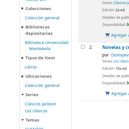
Series
Clásicos 
Colecciones
Edición:
2a ed.
Detalles de publ
Colección general
Disponibilidad:
Í
Bibliotecas
depositarias
Agregar a
Biblioteca Universidad
Novelas y c
2.
Monteávila
por
Dostoyev
Tipos de ítem
Series
Los clási
Libros
Edición:
10a ed.
Ubicaciones
Detalles de publ
Disponibilidad:
Í
Colección general
Agregar a
Series
Clásicos Jackson
Los clásicos
Temas