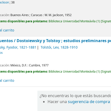
Jackson
; 38
icación:
Buenos Aires ; Caracas :
W. M. Jackson,
1952
tems disponibles para préstamo:
Biblioteca Universidad Monteávila
(1)
Signat
l carrito
uentos /
Dostoiewsky y Tolstoy ; estudios preliminares po
sky, Fyodor
, 1821-1881
Tolstói, Lev
, 1828-1910
cos
icación:
México, D.F. :
Cumbre,
1977
tems disponibles para préstamo:
Biblioteca Universidad Monteávila
(1)
Signat
l carrito
¿No encuentras lo que estás buscand
Hacer una
sugerencia de compra