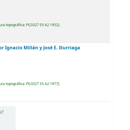
ura topográfica:
PG3327 S5 A2 1952
.
r Ignacio Millán y José E. Iturriaga
ura topográfica:
PG3327 S5 A2 1977
.
o?