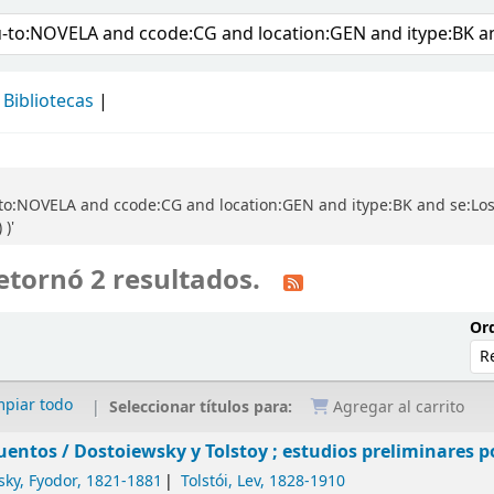
álogo
Bibliotecas
o:NOVELA and ccode:CG and location:GEN and itype:BK and se:Los cl
)'
etornó 2 resultados.
Ord
mpiar todo
Seleccionar títulos para:
Agregar al carrito
uentos /
Dostoiewsky y Tolstoy ; estudios preliminares po
sky, Fyodor
, 1821-1881
Tolstói, Lev
, 1828-1910