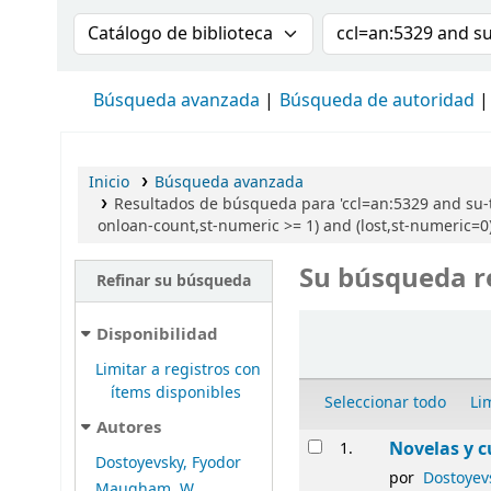
Buscar en el catálogo por:
Buscar en el cat
Búsqueda avanzada
Búsqueda de autoridad
Inicio
Búsqueda avanzada
Resultados de búsqueda para 'ccl=an:5329 and su-t
onloan-count,st-numeric >= 1) and (lost,st-numeric=0) 
Su búsqueda r
Refinar su búsqueda
Ordenar
Disponibilidad
Limitar a registros con
ítems disponibles
Seleccionar todo
Li
Autores
Resultados
Novelas y c
1.
Dostoyevsky, Fyodor
por
Dostoyev
Maugham, W.