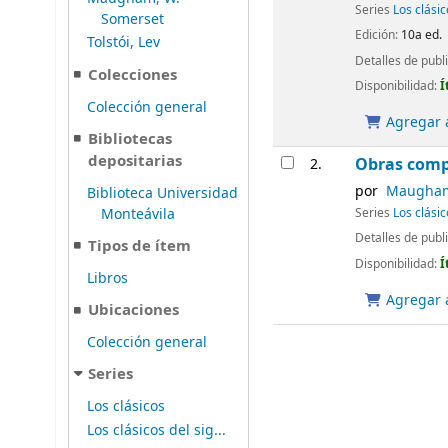
Series
Los clási
Somerset
Edición:
10a ed.
Tolstói, Lev
Detalles de publ
Colecciones
Disponibilidad:
Í
Colección general
Agregar a
Bibliotecas
depositarias
Obras comp
2.
por
Maugham,
Biblioteca Universidad
Monteávila
Series
Los clásic
Detalles de publ
Tipos de ítem
Disponibilidad:
Í
Libros
Agregar a
Ubicaciones
Colección general
Series
Los clásicos
Los clásicos del sig...