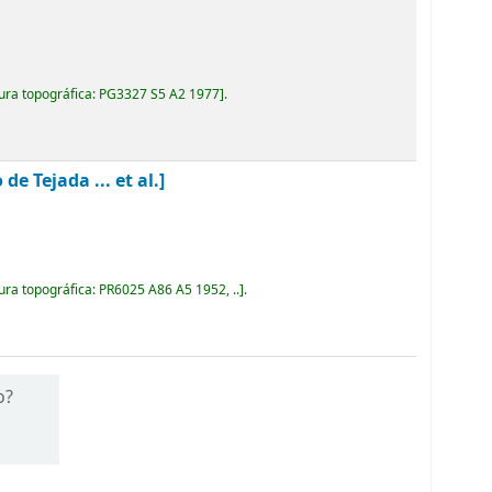
ura topográfica:
PG3327 S5 A2 1977
.
 Tejada ... et al.]
ura topográfica:
PR6025 A86 A5 1952, ..
.
o?