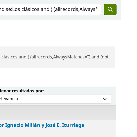
ásicos and ( (allrecords,AlwaysMatches='') and (not-
Ordenar por:
enar resultados por:
r Ignacio Millán y José E. Iturriaga