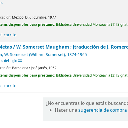
cos
icación:
México, D.F. :
Cumbre,
1977
tems disponibles para préstamo:
Biblioteca Universidad Monteávila
(1)
Signat
l carrito
letas /
W. Somerset Maugham ; [traducción de J. Romero de
 W. Somerset (William Somerset)
, 1874-1965
os del siglo XX
icación:
Barcelona :
José Janés,
1952-
tems disponibles para préstamo:
Biblioteca Universidad Monteávila
(3)
Signat
l carrito
¿No encuentras lo que estás buscand
Hacer una
sugerencia de compra