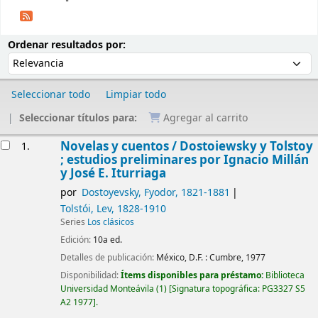
Ordenar
Ordenar por:
Ordenar resultados por:
Seleccionar todo
Limpiar todo
Seleccionar títulos para:
Agregar al carrito
Resultados
Novelas y cuentos /
Dostoiewsky y Tolstoy
1.
; estudios preliminares por Ignacio Millán
y José E. Iturriaga
por
Dostoyevsky, Fyodor
, 1821-1881
Tolstói, Lev
, 1828-1910
Series
Los clásicos
Edición:
10a ed.
Detalles de publicación:
México, D.F. :
Cumbre,
1977
Disponibilidad:
Ítems disponibles para préstamo:
Biblioteca
Universidad Monteávila
(1)
Signatura topográfica:
PG3327 S5
A2 1977
.