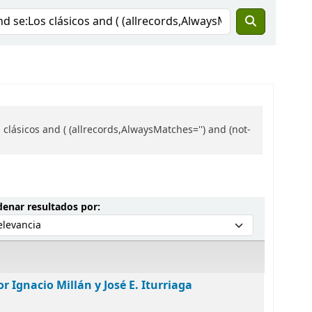
ásicos and ( (allrecords,AlwaysMatches='') and (not-
Ordenar por:
enar resultados por:
r Ignacio Millán y José E. Iturriaga