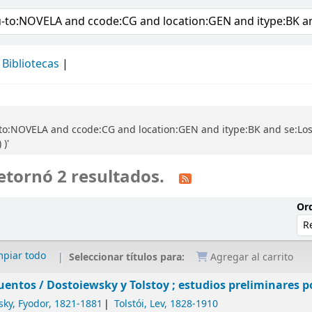
álogo
Bibliotecas
o:NOVELA and ccode:CG and location:GEN and itype:BK and se:Los cl
)'
etornó 2 resultados.
Ord
mpiar todo
Seleccionar títulos para:
Agregar al carrito
uentos /
Dostoiewsky y Tolstoy ; estudios preliminares po
sky, Fyodor
, 1821-1881
Tolstói, Lev
, 1828-1910