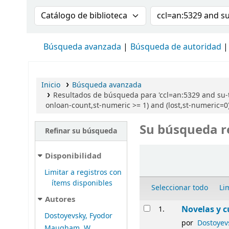
Buscar en el catálogo por:
Buscar en el cat
Búsqueda avanzada
Búsqueda de autoridad
Inicio
Búsqueda avanzada
Resultados de búsqueda para 'ccl=an:5329 and su-t
onloan-count,st-numeric >= 1) and (lost,st-numeric=0) 
Su búsqueda r
Refinar su búsqueda
Ordenar
Disponibilidad
Limitar a registros con
ítems disponibles
Seleccionar todo
Li
Autores
Resultados
Novelas y c
1.
Dostoyevsky, Fyodor
por
Dostoyev
Maugham, W.