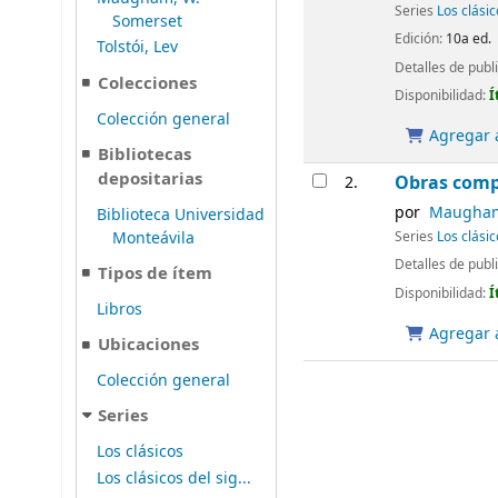
Series
Los clási
Somerset
Edición:
10a ed.
Tolstói, Lev
Detalles de publ
Colecciones
Disponibilidad:
Í
Colección general
Agregar a
Bibliotecas
depositarias
Obras comp
2.
por
Maugham,
Biblioteca Universidad
Monteávila
Series
Los clásic
Detalles de publ
Tipos de ítem
Disponibilidad:
Í
Libros
Agregar a
Ubicaciones
Colección general
Series
Los clásicos
Los clásicos del sig...