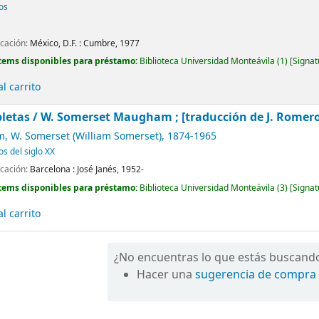
cos
icación:
México, D.F. :
Cumbre,
1977
tems disponibles para préstamo:
Biblioteca Universidad Monteávila
(1)
Signat
l carrito
letas /
W. Somerset Maugham ; [traducción de J. Romero de
 W. Somerset (William Somerset)
, 1874-1965
os del siglo XX
icación:
Barcelona :
José Janés,
1952-
tems disponibles para préstamo:
Biblioteca Universidad Monteávila
(3)
Signat
l carrito
¿No encuentras lo que estás buscand
Hacer una
sugerencia de compra