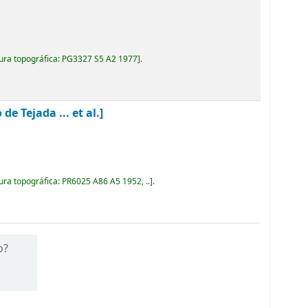
ura topográfica:
PG3327 S5 A2 1977
.
 Tejada ... et al.]
ura topográfica:
PR6025 A86 A5 1952, ..
.
o?