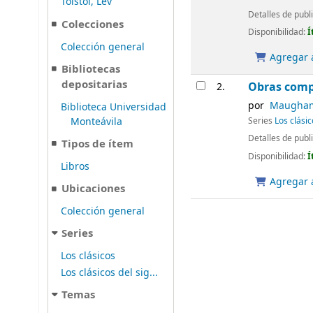
Tolstói, Lev
Detalles de publ
Colecciones
Disponibilidad:
Í
Colección general
Agregar a
Bibliotecas
depositarias
Obras comp
2.
por
Maugham,
Biblioteca Universidad
Monteávila
Series
Los clásic
Detalles de publ
Tipos de ítem
Disponibilidad:
Í
Libros
Agregar a
Ubicaciones
Colección general
Series
Los clásicos
Los clásicos del sig...
Temas