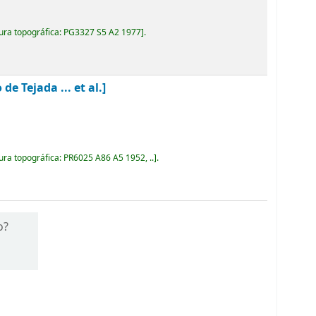
ura topográfica:
PG3327 S5 A2 1977
.
 Tejada ... et al.]
ura topográfica:
PR6025 A86 A5 1952, ..
.
o?