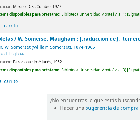
icación:
México, D.F. :
Cumbre,
1977
tems disponibles para préstamo:
Biblioteca Universidad Monteávila
(1)
Signat
l carrito
letas /
W. Somerset Maugham ; [traducción de J. Romero de
 W. Somerset (William Somerset)
, 1874-1965
os del siglo XX
icación:
Barcelona :
José Janés,
1952-
tems disponibles para préstamo:
Biblioteca Universidad Monteávila
(3)
Signat
l carrito
¿No encuentras lo que estás buscand
Hacer una
sugerencia de compra