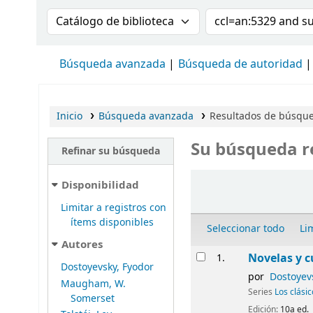
Buscar en el catálogo por:
Buscar en el cat
Búsqueda avanzada
Búsqueda de autoridad
Inicio
Búsqueda avanzada
Resultados de búsque
Su búsqueda r
Refinar su búsqueda
Ordenar
Disponibilidad
Limitar a registros con
ítems disponibles
Seleccionar todo
Li
Autores
Resultados
Novelas y c
1.
Dostoyevsky, Fyodor
por
Dostoyev
Maugham, W.
Series
Los clási
Somerset
Edición:
10a ed.