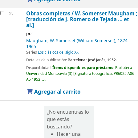
Obras completas /
W. Somerset Maugham ;
2.
[traducción de J. Romero de Tejada ... et
al.]
por
Maugham, W. Somerset (William Somerset)
, 1874-
1965
Series
Los clásicos del siglo XX
Detalles de publicación:
Barcelona :
José Janés,
1952-
Disponibilidad:
Ítems disponibles para préstamo:
Biblioteca
Universidad Monteávila
(3)
Signatura topográfica:
PR6025 A86
A5 1952, ..
.
Agregar al carrito
¿No encuentras lo
que estás
buscando?
Hacer una