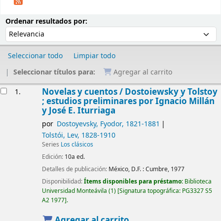
Ordenar
Ordenar por:
Ordenar resultados por:
Seleccionar todo
Limpiar todo
Seleccionar títulos para:
Agregar al carrito
Resultados
Novelas y cuentos /
Dostoiewsky y Tolstoy
1.
; estudios preliminares por Ignacio Millán
y José E. Iturriaga
por
Dostoyevsky, Fyodor
, 1821-1881
Tolstói, Lev
, 1828-1910
Series
Los clásicos
Edición:
10a ed.
Detalles de publicación:
México, D.F. :
Cumbre,
1977
Disponibilidad:
Ítems disponibles para préstamo:
Biblioteca
Universidad Monteávila
(1)
Signatura topográfica:
PG3327 S5
A2 1977
.
Agregar al carrito