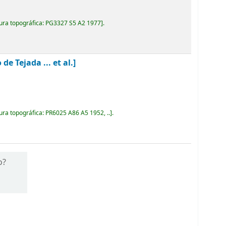
ura topográfica:
PG3327 S5 A2 1977
.
 Tejada ... et al.]
ura topográfica:
PR6025 A86 A5 1952, ..
.
o?