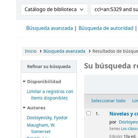
Buscar en el catálogo por:
Buscar en el cat
Búsqueda avanzada
Búsqueda de autoridad
Inicio
Búsqueda avanzada
Resultados de búsque
Su búsqueda r
Refinar su búsqueda
Ordenar
Disponibilidad
Limitar a registros con
ítems disponibles
Seleccionar todo
Li
Autores
Resultados
Novelas y c
1.
Dostoyevsky, Fyodor
por
Dostoyev
Maugham, W.
Series
Los clási
Somerset
Edición:
10a ed.