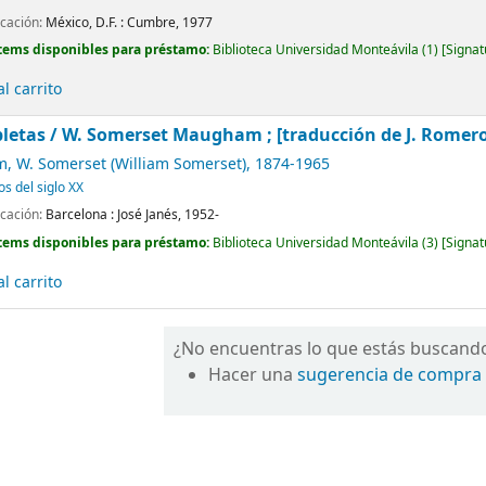
icación:
México, D.F. :
Cumbre,
1977
tems disponibles para préstamo:
Biblioteca Universidad Monteávila
(1)
Signat
l carrito
letas /
W. Somerset Maugham ; [traducción de J. Romero de
 W. Somerset (William Somerset)
, 1874-1965
os del siglo XX
icación:
Barcelona :
José Janés,
1952-
tems disponibles para préstamo:
Biblioteca Universidad Monteávila
(3)
Signat
l carrito
¿No encuentras lo que estás buscand
Hacer una
sugerencia de compra