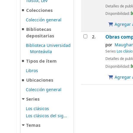
Tolstói, Lev
Detalles de publ
Colecciones
Disponibilidad:
Í
Colección general
Agregar a
Bibliotecas
depositarias
Obras comp
2.
por
Maugham,
Biblioteca Universidad
Monteávila
Series
Los clásic
Detalles de publ
Tipos de ítem
Disponibilidad:
Í
Libros
Agregar a
Ubicaciones
Colección general
Series
Los clásicos
Los clásicos del sig...
Temas