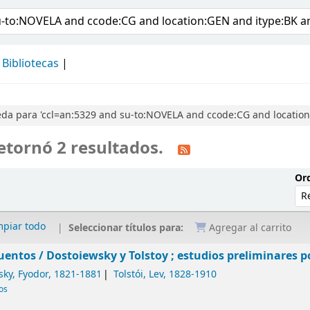
álogo
Bibliotecas
da para 'ccl=an:5329 and su-to:NOVELA and ccode:CG and location:
etornó 2 resultados.
Ord
mpiar todo
Seleccionar títulos para:
Agregar al carrito
uentos /
Dostoiewsky y Tolstoy ; estudios preliminares po
sky, Fyodor
, 1821-1881
Tolstói, Lev
, 1828-1910
cos