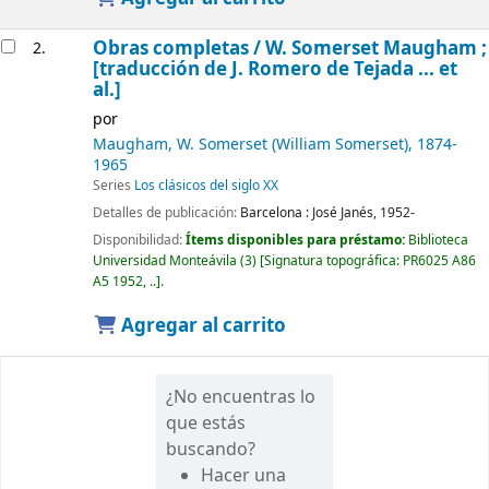
Obras completas /
W. Somerset Maugham ;
2.
[traducción de J. Romero de Tejada ... et
al.]
por
Maugham, W. Somerset (William Somerset)
, 1874-
1965
Series
Los clásicos del siglo XX
Detalles de publicación:
Barcelona :
José Janés,
1952-
Disponibilidad:
Ítems disponibles para préstamo:
Biblioteca
Universidad Monteávila
(3)
Signatura topográfica:
PR6025 A86
A5 1952, ..
.
Agregar al carrito
¿No encuentras lo
que estás
buscando?
Hacer una