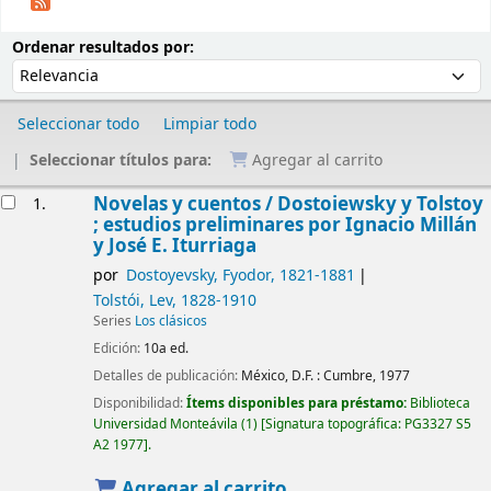
Ordenar
Ordenar por:
Ordenar resultados por:
Seleccionar todo
Limpiar todo
Seleccionar títulos para:
Agregar al carrito
Resultados
Novelas y cuentos /
Dostoiewsky y Tolstoy
1.
; estudios preliminares por Ignacio Millán
y José E. Iturriaga
por
Dostoyevsky, Fyodor
, 1821-1881
Tolstói, Lev
, 1828-1910
Series
Los clásicos
Edición:
10a ed.
Detalles de publicación:
México, D.F. :
Cumbre,
1977
Disponibilidad:
Ítems disponibles para préstamo:
Biblioteca
Universidad Monteávila
(1)
Signatura topográfica:
PG3327 S5
A2 1977
.
Agregar al carrito