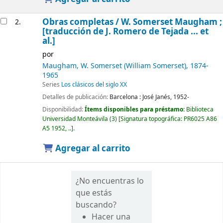
Obras completas /
W. Somerset Maugham ;
2.
[traducción de J. Romero de Tejada ... et
al.]
por
Maugham, W. Somerset (William Somerset)
, 1874-
1965
Series
Los clásicos del siglo XX
Detalles de publicación:
Barcelona :
José Janés,
1952-
Disponibilidad:
Ítems disponibles para préstamo:
Biblioteca
Universidad Monteávila
(3)
Signatura topográfica:
PR6025 A86
A5 1952, ..
.
Agregar al carrito
¿No encuentras lo
que estás
buscando?
Hacer una