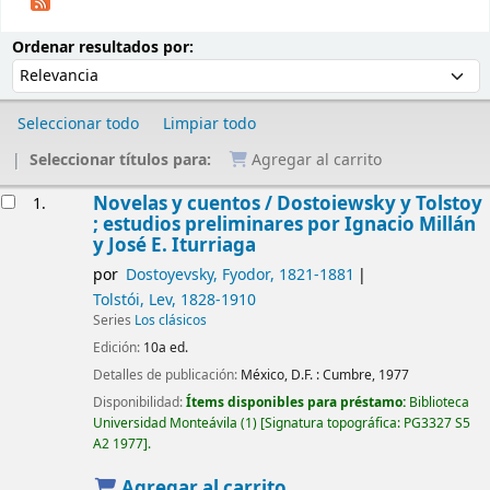
Ordenar
Ordenar por:
Ordenar resultados por:
Seleccionar todo
Limpiar todo
Seleccionar títulos para:
Agregar al carrito
Resultados
Novelas y cuentos /
Dostoiewsky y Tolstoy
1.
; estudios preliminares por Ignacio Millán
y José E. Iturriaga
por
Dostoyevsky, Fyodor
, 1821-1881
Tolstói, Lev
, 1828-1910
Series
Los clásicos
Edición:
10a ed.
Detalles de publicación:
México, D.F. :
Cumbre,
1977
Disponibilidad:
Ítems disponibles para préstamo:
Biblioteca
Universidad Monteávila
(1)
Signatura topográfica:
PG3327 S5
A2 1977
.
Agregar al carrito