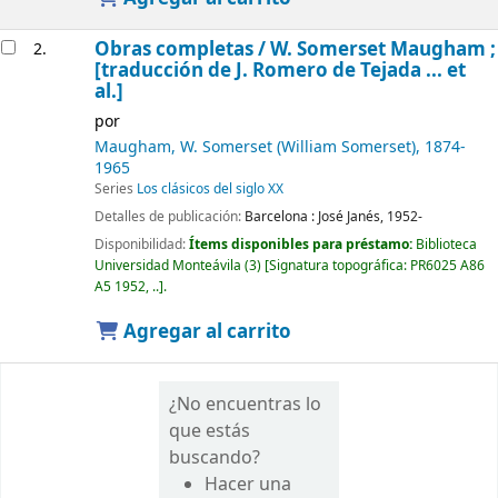
Obras completas /
W. Somerset Maugham ;
2.
[traducción de J. Romero de Tejada ... et
al.]
por
Maugham, W. Somerset (William Somerset)
, 1874-
1965
Series
Los clásicos del siglo XX
Detalles de publicación:
Barcelona :
José Janés,
1952-
Disponibilidad:
Ítems disponibles para préstamo:
Biblioteca
Universidad Monteávila
(3)
Signatura topográfica:
PR6025 A86
A5 1952, ..
.
Agregar al carrito
¿No encuentras lo
que estás
buscando?
Hacer una