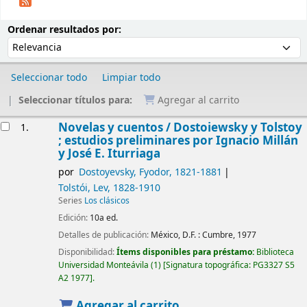
Ordenar
Ordenar por:
Ordenar resultados por:
Seleccionar todo
Limpiar todo
Seleccionar títulos para:
Agregar al carrito
Resultados
Novelas y cuentos /
Dostoiewsky y Tolstoy
1.
; estudios preliminares por Ignacio Millán
y José E. Iturriaga
por
Dostoyevsky, Fyodor
, 1821-1881
Tolstói, Lev
, 1828-1910
Series
Los clásicos
Edición:
10a ed.
Detalles de publicación:
México, D.F. :
Cumbre,
1977
Disponibilidad:
Ítems disponibles para préstamo:
Biblioteca
Universidad Monteávila
(1)
Signatura topográfica:
PG3327 S5
A2 1977
.
Agregar al carrito