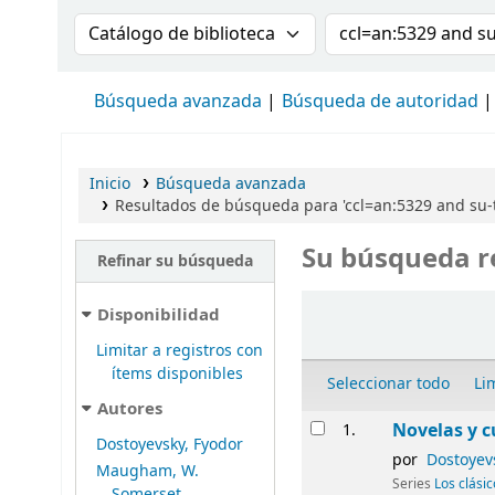
Buscar en el catálogo por:
Buscar en el cat
Búsqueda avanzada
Búsqueda de autoridad
Inicio
Búsqueda avanzada
Resultados de búsqueda para 'ccl=an:5329 and su-
Su búsqueda r
Refinar su búsqueda
Ordenar
Disponibilidad
Limitar a registros con
ítems disponibles
Seleccionar todo
Li
Autores
Resultados
Novelas y c
1.
Dostoyevsky, Fyodor
por
Dostoyev
Maugham, W.
Series
Los clási
Somerset