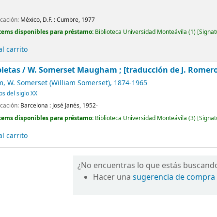
icación:
México, D.F. :
Cumbre,
1977
tems disponibles para préstamo:
Biblioteca Universidad Monteávila
(1)
Signat
l carrito
letas /
W. Somerset Maugham ; [traducción de J. Romero de
 W. Somerset (William Somerset)
, 1874-1965
os del siglo XX
icación:
Barcelona :
José Janés,
1952-
tems disponibles para préstamo:
Biblioteca Universidad Monteávila
(3)
Signat
l carrito
¿No encuentras lo que estás buscand
Hacer una
sugerencia de compra