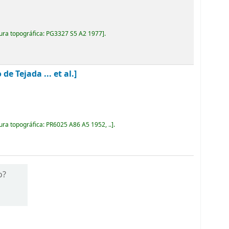
ura topográfica:
PG3327 S5 A2 1977
.
 Tejada ... et al.]
ura topográfica:
PR6025 A86 A5 1952, ..
.
o?