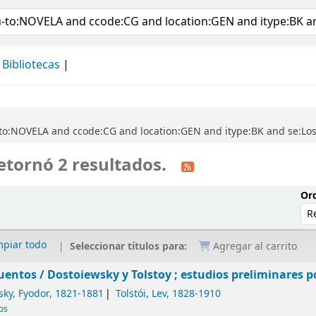
álogo
Bibliotecas
to:NOVELA and ccode:CG and location:GEN and itype:BK and se:Lo
etornó 2 resultados.
Ord
mpiar todo
Seleccionar títulos para:
Agregar al carrito
uentos /
Dostoiewsky y Tolstoy ; estudios preliminares po
sky, Fyodor
, 1821-1881
Tolstói, Lev
, 1828-1910
cos