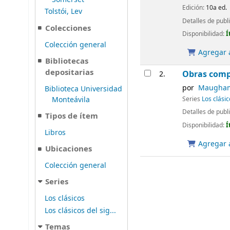
Edición:
10a ed.
Tolstói, Lev
Detalles de publ
Colecciones
Disponibilidad:
Í
Colección general
Agregar a
Bibliotecas
depositarias
Obras comp
2.
por
Maugham,
Biblioteca Universidad
Monteávila
Series
Los clásic
Detalles de publ
Tipos de ítem
Disponibilidad:
Í
Libros
Agregar a
Ubicaciones
Colección general
Series
Los clásicos
Los clásicos del sig...
Temas