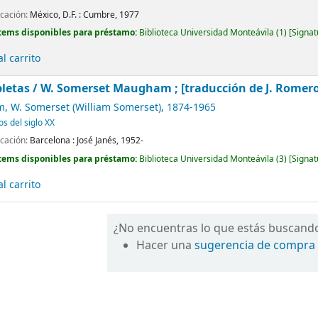
icación:
México, D.F. :
Cumbre,
1977
tems disponibles para préstamo:
Biblioteca Universidad Monteávila
(1)
Signat
l carrito
letas /
W. Somerset Maugham ; [traducción de J. Romero de
 W. Somerset (William Somerset)
, 1874-1965
os del siglo XX
icación:
Barcelona :
José Janés,
1952-
tems disponibles para préstamo:
Biblioteca Universidad Monteávila
(3)
Signat
l carrito
¿No encuentras lo que estás buscand
Hacer una
sugerencia de compra