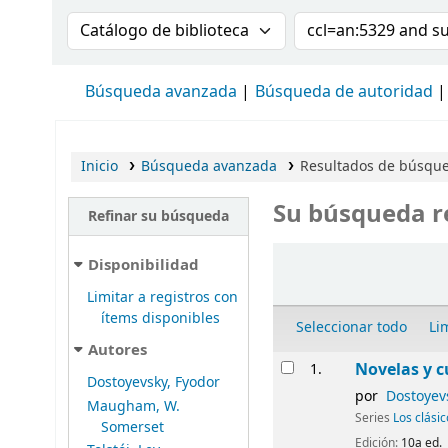
Buscar en el catálogo por:
Buscar en el cat
Búsqueda avanzada
Búsqueda de autoridad
Inicio
Búsqueda avanzada
Resultados de búsqued
Su búsqueda r
Refinar su búsqueda
Ordenar
Disponibilidad
Limitar a registros con
ítems disponibles
Seleccionar todo
Li
Autores
Resultados
Novelas y c
1.
Dostoyevsky, Fyodor
por
Dostoyev
Maugham, W.
Series
Los clási
Somerset
Edición:
10a ed.