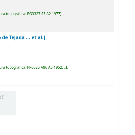
ura topográfica:
PG3327 S5 A2 1977
.
 Tejada ... et al.]
ura topográfica:
PR6025 A86 A5 1952, ..
.
o?