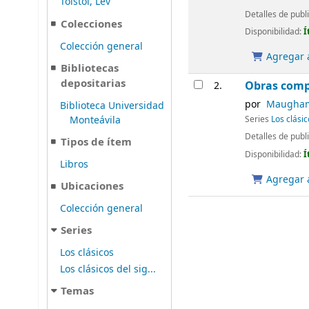
Tolstói, Lev
Detalles de publ
Colecciones
Disponibilidad:
Í
Colección general
Agregar a
Bibliotecas
depositarias
Obras comp
2.
por
Maugham,
Biblioteca Universidad
Monteávila
Series
Los clásic
Detalles de publ
Tipos de ítem
Disponibilidad:
Í
Libros
Agregar a
Ubicaciones
Colección general
Series
Los clásicos
Los clásicos del sig...
Temas