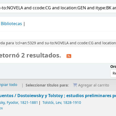
álogo
Bibliotecas
a para 'ccl=an:5329 and su-to:NOVELA and ccode:CG and location:
etornó 2 resultados.
Ord
mpiar todo
Seleccionar títulos para:
Agregar al carrito
uentos /
Dostoiewsky y Tolstoy ; estudios preliminares po
sky, Fyodor
, 1821-1881
Tolstói, Lev
, 1828-1910
cos