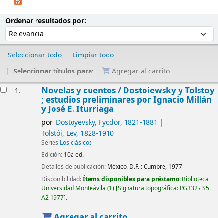
Ordenar
Ordenar por:
Ordenar resultados por:
Seleccionar todo
Limpiar todo
Seleccionar títulos para:
Agregar al carrito
Resultados
Novelas y cuentos /
Dostoiewsky y Tolstoy
1.
; estudios preliminares por Ignacio Millán
y José E. Iturriaga
por
Dostoyevsky, Fyodor
, 1821-1881
Tolstói, Lev
, 1828-1910
Series
Los clásicos
Edición:
10a ed.
Detalles de publicación:
México, D.F. :
Cumbre,
1977
Disponibilidad:
Ítems disponibles para préstamo:
Biblioteca
Universidad Monteávila
(1)
Signatura topográfica:
PG3327 S5
A2 1977
.
Agregar al carrito