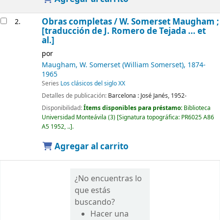
Obras completas /
W. Somerset Maugham ;
2.
[traducción de J. Romero de Tejada ... et
al.]
por
Maugham, W. Somerset (William Somerset)
, 1874-
1965
Series
Los clásicos del siglo XX
Detalles de publicación:
Barcelona :
José Janés,
1952-
Disponibilidad:
Ítems disponibles para préstamo:
Biblioteca
Universidad Monteávila
(3)
Signatura topográfica:
PR6025 A86
A5 1952, ..
.
Agregar al carrito
¿No encuentras lo
que estás
buscando?
Hacer una