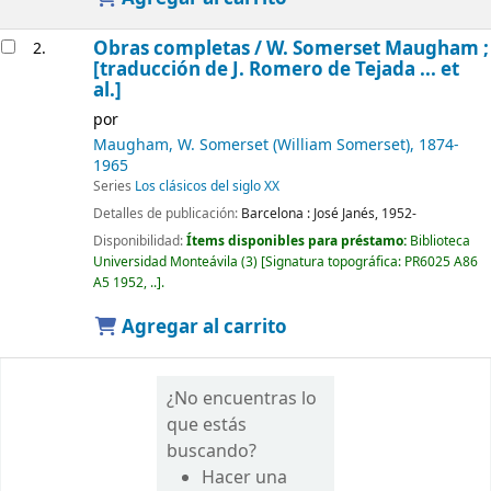
Obras completas /
W. Somerset Maugham ;
2.
[traducción de J. Romero de Tejada ... et
al.]
por
Maugham, W. Somerset (William Somerset)
, 1874-
1965
Series
Los clásicos del siglo XX
Detalles de publicación:
Barcelona :
José Janés,
1952-
Disponibilidad:
Ítems disponibles para préstamo:
Biblioteca
Universidad Monteávila
(3)
Signatura topográfica:
PR6025 A86
A5 1952, ..
.
Agregar al carrito
¿No encuentras lo
que estás
buscando?
Hacer una