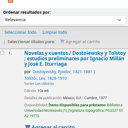
Ordenar
Ordenar por:
Ordenar resultados por:
Seleccionar todo
Limpiar todo
Seleccionar títulos para:
Agregar al carrito
Resultados
Novelas y cuentos /
Dostoiewsky y Tolstoy
1.
; estudios preliminares por Ignacio Millán
y José E. Iturriaga
por
Dostoyevsky, Fyodor
, 1821-1881
Tolstói, Lev
, 1828-1910
Series
Los clásicos
Edición:
10a ed.
Detalles de publicación:
México, D.F. :
Cumbre,
1977
Disponibilidad:
Ítems disponibles para préstamo:
Biblioteca
Universidad Monteávila
(1)
Signatura topográfica:
PG3327 S5
A2 1977
.
Agregar al carrito