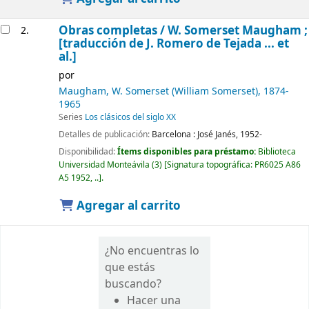
Obras completas /
W. Somerset Maugham ;
2.
[traducción de J. Romero de Tejada ... et
al.]
por
Maugham, W. Somerset (William Somerset)
, 1874-
1965
Series
Los clásicos del siglo XX
Detalles de publicación:
Barcelona :
José Janés,
1952-
Disponibilidad:
Ítems disponibles para préstamo:
Biblioteca
Universidad Monteávila
(3)
Signatura topográfica:
PR6025 A86
A5 1952, ..
.
Agregar al carrito
¿No encuentras lo
que estás
buscando?
Hacer una