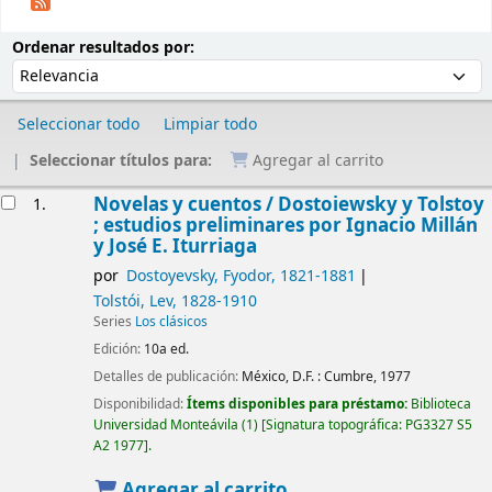
Ordenar
Ordenar por:
Ordenar resultados por:
Seleccionar todo
Limpiar todo
Seleccionar títulos para:
Agregar al carrito
Resultados
Novelas y cuentos /
Dostoiewsky y Tolstoy
1.
; estudios preliminares por Ignacio Millán
y José E. Iturriaga
por
Dostoyevsky, Fyodor
, 1821-1881
Tolstói, Lev
, 1828-1910
Series
Los clásicos
Edición:
10a ed.
Detalles de publicación:
México, D.F. :
Cumbre,
1977
Disponibilidad:
Ítems disponibles para préstamo:
Biblioteca
Universidad Monteávila
(1)
Signatura topográfica:
PG3327 S5
A2 1977
.
Agregar al carrito