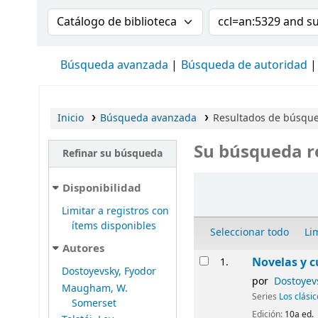
Buscar en el catálogo por:
Buscar en el cat
Búsqueda avanzada
Búsqueda de autoridad
Inicio
Búsqueda avanzada
Resultados de búsqued
Su búsqueda r
Refinar su búsqueda
Ordenar
Disponibilidad
Limitar a registros con
ítems disponibles
Seleccionar todo
Li
Autores
Resultados
Novelas y c
1.
Dostoyevsky, Fyodor
por
Dostoyev
Maugham, W.
Series
Los clási
Somerset
Edición:
10a ed.