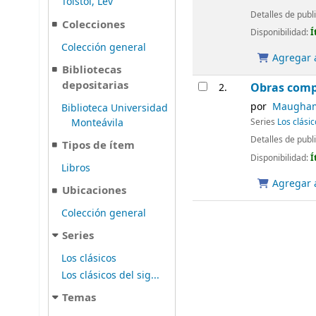
Tolstói, Lev
Detalles de publ
Colecciones
Disponibilidad:
Í
Colección general
Agregar a
Bibliotecas
depositarias
Obras comp
2.
por
Maugham,
Biblioteca Universidad
Monteávila
Series
Los clásic
Detalles de publ
Tipos de ítem
Disponibilidad:
Í
Libros
Agregar a
Ubicaciones
Colección general
Series
Los clásicos
Los clásicos del sig...
Temas