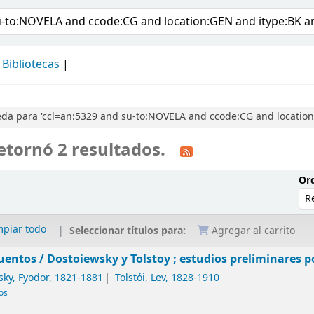
álogo
Bibliotecas
a para 'ccl=an:5329 and su-to:NOVELA and ccode:CG and location:
etornó 2 resultados.
Ord
mpiar todo
Seleccionar títulos para:
Agregar al carrito
uentos /
Dostoiewsky y Tolstoy ; estudios preliminares po
sky, Fyodor
, 1821-1881
Tolstói, Lev
, 1828-1910
cos