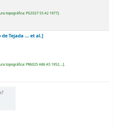
ura topográfica:
PG3327 S5 A2 1977
.
 Tejada ... et al.]
ura topográfica:
PR6025 A86 A5 1952, ..
.
o?