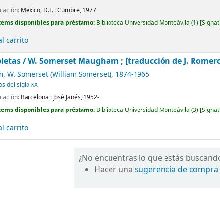
icación:
México, D.F. :
Cumbre,
1977
tems disponibles para préstamo:
Biblioteca Universidad Monteávila
(1)
Signat
l carrito
letas /
W. Somerset Maugham ; [traducción de J. Romero de
 W. Somerset (William Somerset)
, 1874-1965
os del siglo XX
icación:
Barcelona :
José Janés,
1952-
tems disponibles para préstamo:
Biblioteca Universidad Monteávila
(3)
Signat
l carrito
¿No encuentras lo que estás buscand
Hacer una
sugerencia de compra