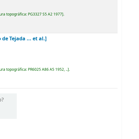
ura topográfica:
PG3327 S5 A2 1977
.
 Tejada ... et al.]
ura topográfica:
PR6025 A86 A5 1952, ..
.
o?