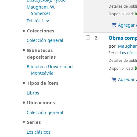
Dostoyevsky, Fyodor
Detalles de publ
Maugham, W.
Somerset
Disponibilidad:
Í
Tolstói, Lev
Agregar a
Colecciones
Obras comp
2.
Colección general
por
Maugham,
Bibliotecas
Series
Los clásic
depositarias
Detalles de publ
Biblioteca Universidad
Disponibilidad:
Í
Monteávila
Agregar a
Tipos de ítem
Libros
Ubicaciones
Colección general
Series
Los clásicos