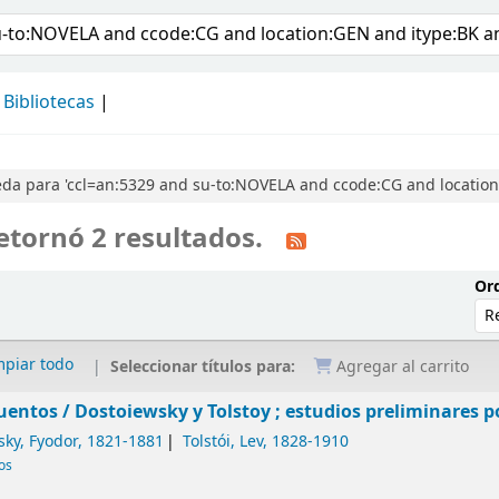
álogo
Bibliotecas
a para 'ccl=an:5329 and su-to:NOVELA and ccode:CG and location:
etornó 2 resultados.
Ord
mpiar todo
Seleccionar títulos para:
Agregar al carrito
uentos /
Dostoiewsky y Tolstoy ; estudios preliminares po
sky, Fyodor
, 1821-1881
Tolstói, Lev
, 1828-1910
cos