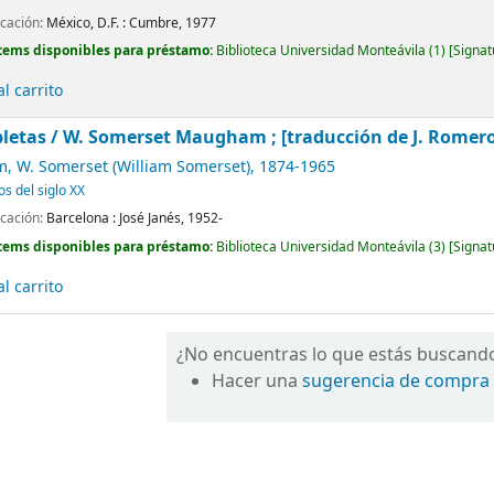
icación:
México, D.F. :
Cumbre,
1977
tems disponibles para préstamo:
Biblioteca Universidad Monteávila
(1)
Signat
l carrito
letas /
W. Somerset Maugham ; [traducción de J. Romero de
 W. Somerset (William Somerset)
, 1874-1965
os del siglo XX
icación:
Barcelona :
José Janés,
1952-
tems disponibles para préstamo:
Biblioteca Universidad Monteávila
(3)
Signat
l carrito
¿No encuentras lo que estás buscand
Hacer una
sugerencia de compra