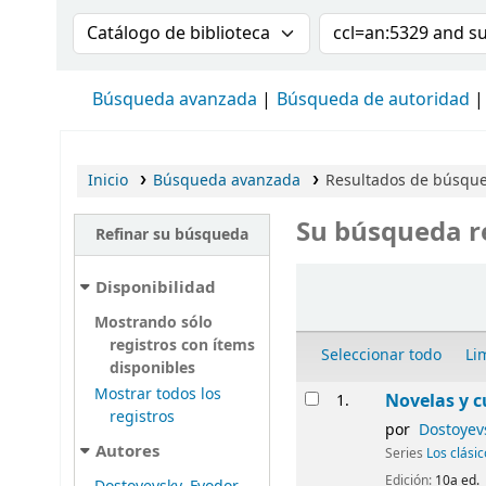
Buscar en el catálogo por:
Buscar en el cat
Búsqueda avanzada
Búsqueda de autoridad
Inicio
Búsqueda avanzada
Resultados de búsqued
Su búsqueda r
Refinar su búsqueda
Ordenar
Disponibilidad
Mostrando sólo
registros con ítems
Seleccionar todo
Li
disponibles
Resultados
Mostrar todos los
Novelas y c
1.
registros
por
Dostoyev
Autores
Series
Los clási
Edición:
10a ed.