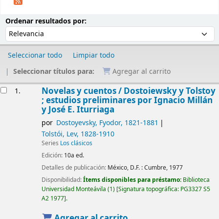
Ordenar
Ordenar por:
Ordenar resultados por:
Seleccionar todo
Limpiar todo
Seleccionar títulos para:
Agregar al carrito
Resultados
Novelas y cuentos /
Dostoiewsky y Tolstoy
1.
; estudios preliminares por Ignacio Millán
y José E. Iturriaga
por
Dostoyevsky, Fyodor
, 1821-1881
Tolstói, Lev
, 1828-1910
Series
Los clásicos
Edición:
10a ed.
Detalles de publicación:
México, D.F. :
Cumbre,
1977
Disponibilidad:
Ítems disponibles para préstamo:
Biblioteca
Universidad Monteávila
(1)
Signatura topográfica:
PG3327 S5
A2 1977
.
Agregar al carrito