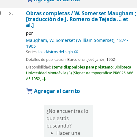
Obras completas /
W. Somerset Maugham ;
2.
[traducción de J. Romero de Tejada ... et
al.]
por
Maugham, W. Somerset (William Somerset)
, 1874-
1965
Series
Los clásicos del siglo XX
Detalles de publicación:
Barcelona :
José Janés,
1952-
Disponibilidad:
Ítems disponibles para préstamo:
Biblioteca
Universidad Monteávila
(3)
Signatura topográfica:
PR6025 A86
A5 1952, ..
.
Agregar al carrito
¿No encuentras lo
que estás
buscando?
Hacer una