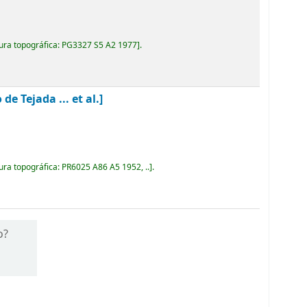
ura topográfica:
PG3327 S5 A2 1977
.
 Tejada ... et al.]
ura topográfica:
PR6025 A86 A5 1952, ..
.
o?