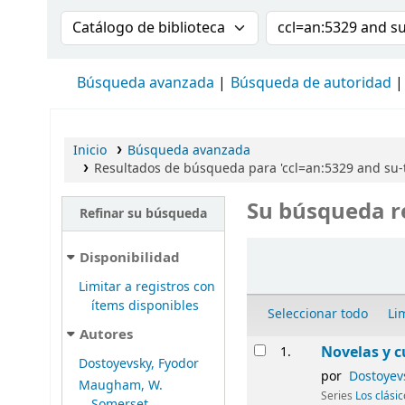
Buscar en el catálogo por:
Buscar en el cat
Búsqueda avanzada
Búsqueda de autoridad
Inicio
Búsqueda avanzada
Resultados de búsqueda para 'ccl=an:5329 and su-
Su búsqueda r
Refinar su búsqueda
Ordenar
Disponibilidad
Limitar a registros con
ítems disponibles
Seleccionar todo
Li
Autores
Resultados
Novelas y c
1.
Dostoyevsky, Fyodor
por
Dostoyev
Maugham, W.
Series
Los clási
Somerset