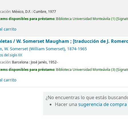
icación:
México, D.F. :
Cumbre,
1977
tems disponibles para préstamo:
Biblioteca Universidad Monteávila
(1)
Signat
l carrito
letas /
W. Somerset Maugham ; [traducción de J. Romero de
 W. Somerset (William Somerset)
, 1874-1965
os del siglo XX
icación:
Barcelona :
José Janés,
1952-
tems disponibles para préstamo:
Biblioteca Universidad Monteávila
(3)
Signat
l carrito
¿No encuentras lo que estás buscand
Hacer una
sugerencia de compra