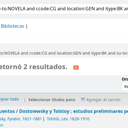
álogo
Bibliotecas
to:NOVELA and ccode:CG and location:GEN and itype:BK and su-to:
etornó 2 resultados.
Ord
mpiar todo
Seleccionar títulos para:
Agregar al carrito
uentos /
Dostoiewsky y Tolstoy ; estudios preliminares po
sky, Fyodor
, 1821-1881
Tolstói, Lev
, 1828-1910
cos