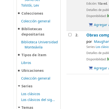
Edición:
10a ed.
Tolstói, Lev
Detalles de publ
Colecciones
Disponibilidad:
Í
Colección general
Agregar a
Bibliotecas
depositarias
Obras comp
2.
por
Maugham,
Biblioteca Universidad
Monteávila
Series
Los clásic
Detalles de publ
Tipos de ítem
Disponibilidad:
Í
Libros
Agregar a
Ubicaciones
Colección general
Series
Los clásicos
Los clásicos del sig...
Temas