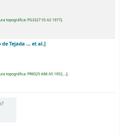
ura topográfica:
PG3327 S5 A2 1977
.
 Tejada ... et al.]
ura topográfica:
PR6025 A86 A5 1952, ..
.
o?