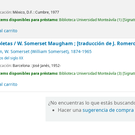
icación:
México, D.F. :
Cumbre,
1977
tems disponibles para préstamo:
Biblioteca Universidad Monteávila
(1)
Signat
l carrito
letas /
W. Somerset Maugham ; [traducción de J. Romero de
 W. Somerset (William Somerset)
, 1874-1965
os del siglo XX
icación:
Barcelona :
José Janés,
1952-
tems disponibles para préstamo:
Biblioteca Universidad Monteávila
(3)
Signat
l carrito
¿No encuentras lo que estás buscand
Hacer una
sugerencia de compra