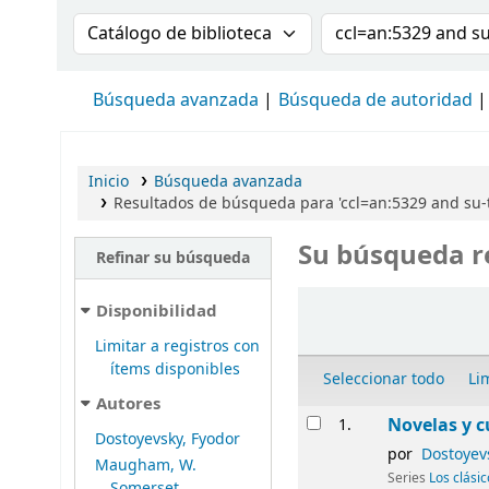
Buscar en el catálogo por:
Buscar en el cat
Búsqueda avanzada
Búsqueda de autoridad
Inicio
Búsqueda avanzada
Resultados de búsqueda para 'ccl=an:5329 and su-
Su búsqueda r
Refinar su búsqueda
Ordenar
Disponibilidad
Limitar a registros con
ítems disponibles
Seleccionar todo
Li
Autores
Resultados
Novelas y c
1.
Dostoyevsky, Fyodor
por
Dostoyev
Maugham, W.
Series
Los clási
Somerset