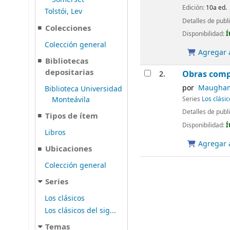
Edición:
10a ed.
Tolstói, Lev
Detalles de publ
Colecciones
Disponibilidad:
Í
Colección general
Agregar a
Bibliotecas
depositarias
Obras comp
2.
por
Maugham,
Biblioteca Universidad
Monteávila
Series
Los clásic
Detalles de publ
Tipos de ítem
Disponibilidad:
Í
Libros
Agregar a
Ubicaciones
Colección general
Series
Los clásicos
Los clásicos del sig...
Temas