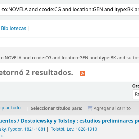
álogo
Bibliotecas
to:NOVELA and ccode:CG and location:GEN and itype:BK and su-to:
etornó 2 resultados.
Ord
mpiar todo
Seleccionar títulos para:
Agregar al carrito
uentos /
Dostoiewsky y Tolstoy ; estudios preliminares po
sky, Fyodor
, 1821-1881
Tolstói, Lev
, 1828-1910
cos