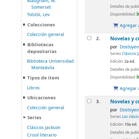
Maugham, W.
Detalles de publ
Somerset
Disponibilidad:
Í
Tolstói, Lev
Colecciones
Agregar a
Colección general
Novelas y c
2.
Bibliotecas
por
Dostoyev
depositarias
Series
Clásicos 
Biblioteca Universidad
Edición:
2a ed.
Monteávila
Detalles de publ
Disponibilidad:
Í
Tipos de ítem
Libros
Agregar a
Ubicaciones
Novelas y c
3.
Colección general
por
Dostoyev
Series
Los clási
Series
Edición:
10a ed.
Clásicos Jackson
Detalles de publ
Crisol literario