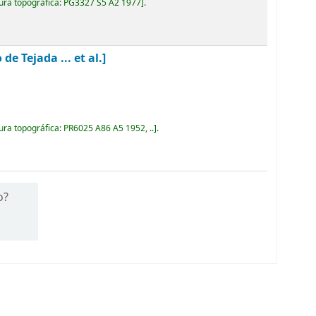
ura topográfica:
PG3327 S5 A2 1977
.
 Tejada ... et al.]
ura topográfica:
PR6025 A86 A5 1952, ..
.
o?