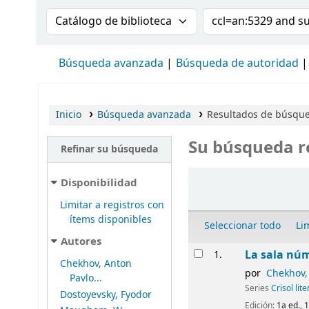
Buscar en el catálogo por:
Buscar en el cat
Búsqueda avanzada
Búsqueda de autoridad
Inicio
Búsqueda avanzada
Resultados de búsque
Su búsqueda r
Refinar su búsqueda
Ordenar
Disponibilidad
Limitar a registros con
ítems disponibles
Seleccionar todo
Li
Autores
Resultados
La sala núm
1.
Chekhov, Anton
por
Chekhov,
Pavlo...
Series
Crisol lite
Dostoyevsky, Fyodor
Edición:
1a ed., 