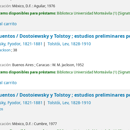
icación:
México, D.F. :
Aguilar,
1976
tems disponibles para préstamo:
Biblioteca Universidad Monteávila
(1)
Signat
l carrito
uentos /
Dostoiewsky y Tolstoy ; estudios preliminares po
sky, Fyodor
, 1821-1881
Tolstói, Lev
, 1828-1910
Jackson
; 38
icación:
Buenos Aires ; Caracas :
W. M. Jackson,
1952
tems disponibles para préstamo:
Biblioteca Universidad Monteávila
(1)
Signat
l carrito
uentos /
Dostoiewsky y Tolstoy ; estudios preliminares po
sky, Fyodor
, 1821-1881
Tolstói, Lev
, 1828-1910
cos
icación:
México, D.F. :
Cumbre,
1977