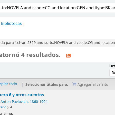
álogo
Bibliotecas
da para 'ccl=an:5329 and su-to:NOVELA and ccode:CG and locatio
etornó 4 resultados.
Ord
mpiar todo
Seleccionar títulos para:
Agregar al carrito
ero 6 y otros cuentos
 Anton Pavlovich
, 1860-1904
rario
; 64
1a reimpr.