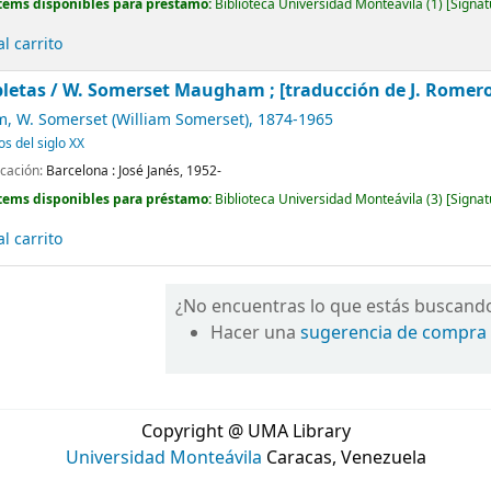
tems disponibles para préstamo:
Biblioteca Universidad Monteávila
(1)
Signat
l carrito
letas /
W. Somerset Maugham ; [traducción de J. Romero de
 W. Somerset (William Somerset)
, 1874-1965
os del siglo XX
icación:
Barcelona :
José Janés,
1952-
tems disponibles para préstamo:
Biblioteca Universidad Monteávila
(3)
Signat
l carrito
¿No encuentras lo que estás buscand
Hacer una
sugerencia de compra
Copyright @ UMA Library
Universidad Monteávila
Caracas, Venezuela