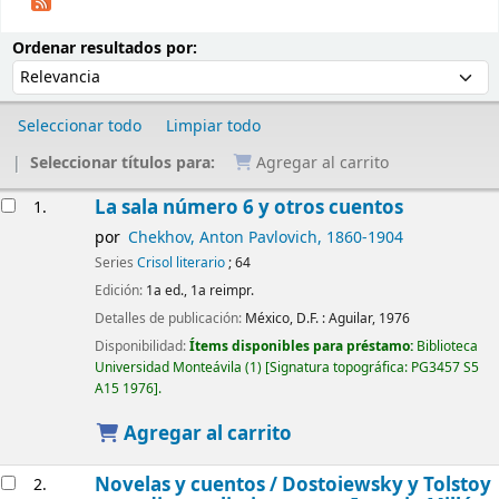
Ordenar
Ordenar por:
Ordenar resultados por:
Seleccionar todo
Limpiar todo
Seleccionar títulos para:
Agregar al carrito
Resultados
La sala número 6 y otros cuentos
1.
por
Chekhov, Anton Pavlovich
, 1860-1904
Series
Crisol literario
; 64
Edición:
1a ed., 1a reimpr.
Detalles de publicación:
México, D.F. :
Aguilar,
1976
Disponibilidad:
Ítems disponibles para préstamo:
Biblioteca
Universidad Monteávila
(1)
Signatura topográfica:
PG3457 S5
A15 1976
.
Agregar al carrito
Novelas y cuentos /
Dostoiewsky y Tolstoy
2.