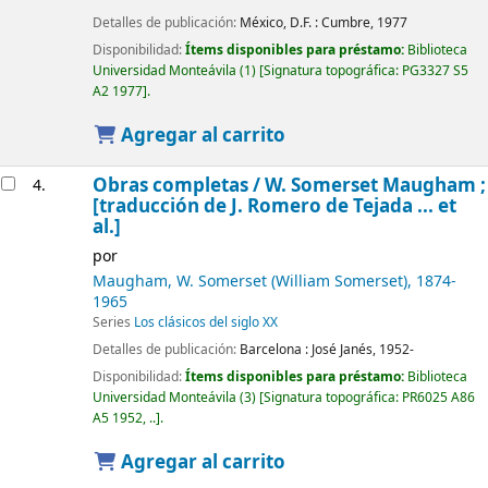
Detalles de publicación:
México, D.F. :
Cumbre,
1977
Disponibilidad:
Ítems disponibles para préstamo:
Biblioteca
Universidad Monteávila
(1)
Signatura topográfica:
PG3327 S5
A2 1977
.
Agregar al carrito
Obras completas /
W. Somerset Maugham ;
4.
[traducción de J. Romero de Tejada ... et
al.]
por
Maugham, W. Somerset (William Somerset)
, 1874-
1965
Series
Los clásicos del siglo XX
Detalles de publicación:
Barcelona :
José Janés,
1952-
Disponibilidad:
Ítems disponibles para préstamo:
Biblioteca
Universidad Monteávila
(3)
Signatura topográfica:
PR6025 A86
A5 1952, ..
.
Agregar al carrito