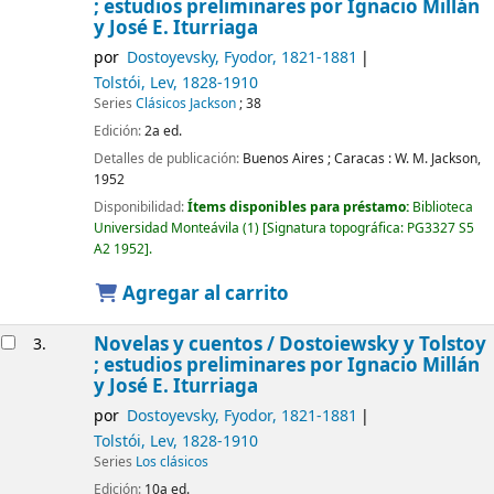
; estudios preliminares por Ignacio Millán
y José E. Iturriaga
por
Dostoyevsky, Fyodor
, 1821-1881
Tolstói, Lev
, 1828-1910
Series
Clásicos Jackson
; 38
Edición:
2a ed.
Detalles de publicación:
Buenos Aires ; Caracas :
W. M. Jackson,
1952
Disponibilidad:
Ítems disponibles para préstamo:
Biblioteca
Universidad Monteávila
(1)
Signatura topográfica:
PG3327 S5
A2 1952
.
Agregar al carrito
Novelas y cuentos /
Dostoiewsky y Tolstoy
3.
; estudios preliminares por Ignacio Millán
y José E. Iturriaga
por
Dostoyevsky, Fyodor
, 1821-1881
Tolstói, Lev
, 1828-1910
Series
Los clásicos
Edición:
10a ed.