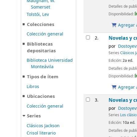
Maugham, W.
Detalles de publ
Somerset
Disponibilidad:
Í
Tolstói, Lev
Colecciones
Agregar a
Colección general
Novelas y c
2.
Bibliotecas
por
Dostoyev
depositarias
Series
Clásicos 
Biblioteca Universidad
Edición:
2a ed.
Monteávila
Detalles de publ
Disponibilidad:
Í
Tipos de ítem
Libros
Agregar a
Ubicaciones
Novelas y c
3.
Colección general
por
Dostoyev
Series
Los clási
Series
Edición:
10a ed.
Clásicos Jackson
Detalles de publ
Crisol literario