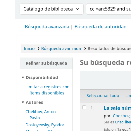
Buscar en el catálogo por:
Buscar en el cat
Búsqueda avanzada
Búsqueda de autoridad
Inicio
Búsqueda avanzada
Resultados de búsque
Su búsqueda r
Refinar su búsqueda
Ordenar
Disponibilidad
Limitar a registros con
ítems disponibles
Seleccionar todo
Li
Autores
Resultados
La sala núm
1.
Chekhov, Anton
por
Chekhov,
Pavlo...
Series
Crisol lite
Dostoyevsky, Fyodor
Edición:
1a ed., 