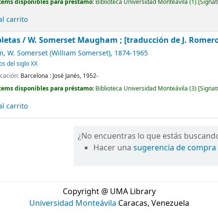
tems disponibles para préstamo:
Biblioteca Universidad Monteávila
(1)
Signat
l carrito
letas /
W. Somerset Maugham ; [traducción de J. Romero de
 W. Somerset (William Somerset)
, 1874-1965
os del siglo XX
icación:
Barcelona :
José Janés,
1952-
tems disponibles para préstamo:
Biblioteca Universidad Monteávila
(3)
Signat
l carrito
¿No encuentras lo que estás buscand
Hacer una
sugerencia de compra
Copyright @ UMA Library
Universidad Monteávila
Caracas, Venezuela