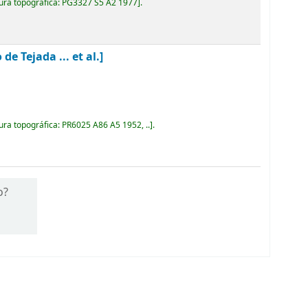
ura topográfica:
PG3327 S5 A2 1977
.
 Tejada ... et al.]
ura topográfica:
PR6025 A86 A5 1952, ..
.
o?