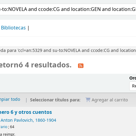
álogo
Bibliotecas
da para 'ccl=an:5329 and su-to:NOVELA and ccode:CG and location
etornó 4 resultados.
Ord
mpiar todo
Seleccionar títulos para:
Agregar al carrito
ero 6 y otros cuentos
 Anton Pavlovich
, 1860-1904
rario
; 64
1a reimpr.