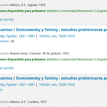
icación:
México, D.F. :
Aguilar,
1976
tems disponibles para préstamo:
Biblioteca Universidad Monteávila
(1)
Signat
l carrito
uentos /
Dostoiewsky y Tolstoy ; estudios preliminares po
sky, Fyodor
, 1821-1881
Tolstói, Lev
, 1828-1910
Jackson
; 38
icación:
Buenos Aires ; Caracas :
W. M. Jackson,
1952
tems disponibles para préstamo:
Biblioteca Universidad Monteávila
(1)
Signat
l carrito
uentos /
Dostoiewsky y Tolstoy ; estudios preliminares po
sky, Fyodor
, 1821-1881
Tolstói, Lev
, 1828-1910
cos
icación:
México, D.F. :
Cumbre,
1977