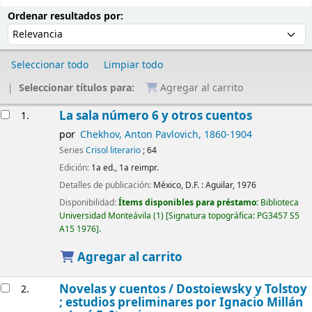
Ordenar
Ordenar por:
Ordenar resultados por:
Seleccionar todo
Limpiar todo
Seleccionar títulos para:
Agregar al carrito
Resultados
La sala número 6 y otros cuentos
1.
por
Chekhov, Anton Pavlovich
, 1860-1904
Series
Crisol literario
; 64
Edición:
1a ed., 1a reimpr.
Detalles de publicación:
México, D.F. :
Aguilar,
1976
Disponibilidad:
Ítems disponibles para préstamo:
Biblioteca
Universidad Monteávila
(1)
Signatura topográfica:
PG3457 S5
A15 1976
.
Agregar al carrito
Novelas y cuentos /
Dostoiewsky y Tolstoy
2.
; estudios preliminares por Ignacio Millán