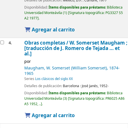
Detalles de publicación:
México, D.F. :
Cumbre,
1977
Disponibilidad:
Ítems disponibles para préstamo:
Biblioteca
Universidad Monteávila
(1)
Signatura topográfica:
PG3327 S5
A2 1977
.
Agregar al carrito
Obras completas /
W. Somerset Maugham ;
4.
[traducción de J. Romero de Tejada ... et
al.]
por
Maugham, W. Somerset (William Somerset)
, 1874-
1965
Series
Los clásicos del siglo XX
Detalles de publicación:
Barcelona :
José Janés,
1952-
Disponibilidad:
Ítems disponibles para préstamo:
Biblioteca
Universidad Monteávila
(3)
Signatura topográfica:
PR6025 A86
A5 1952, ..
.
Agregar al carrito