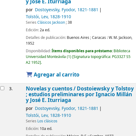
y José E. Iturriaga
por
Dostoyevsky, Fyodor
, 1821-1881
Tolstói, Lev
, 1828-1910
Series
Clásicos Jackson
; 38
Edición:
2a ed.
Detalles de publicación:
Buenos Aires ; Caracas :
W. M. Jackson,
1952
Disponibilidad:
Ítems disponibles para préstamo:
Biblioteca
Universidad Monteávila
(1)
Signatura topográfica:
PG3327 S5
A2 1952
.
Agregar al carrito
Novelas y cuentos /
Dostoiewsky y Tolstoy
3.
; estudios preliminares por Ignacio Millán
y José E. Iturriaga
por
Dostoyevsky, Fyodor
, 1821-1881
Tolstói, Lev
, 1828-1910
Series
Los clásicos
Edición:
10a ed.