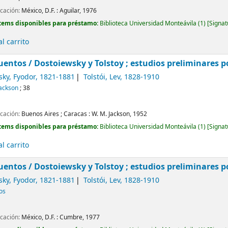
icación:
México, D.F. :
Aguilar,
1976
tems disponibles para préstamo:
Biblioteca Universidad Monteávila
(1)
Signat
l carrito
uentos /
Dostoiewsky y Tolstoy ; estudios preliminares po
sky, Fyodor
, 1821-1881
Tolstói, Lev
, 1828-1910
Jackson
; 38
icación:
Buenos Aires ; Caracas :
W. M. Jackson,
1952
tems disponibles para préstamo:
Biblioteca Universidad Monteávila
(1)
Signat
l carrito
uentos /
Dostoiewsky y Tolstoy ; estudios preliminares po
sky, Fyodor
, 1821-1881
Tolstói, Lev
, 1828-1910
cos
icación:
México, D.F. :
Cumbre,
1977