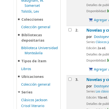
Maugham, W.
Detalles de publ
Somerset
Disponibilidad:
Í
Tolstói, Lev
Colecciones
Agregar a
Colección general
Novelas y c
2.
Bibliotecas
por
Dostoyev
depositarias
Series
Clásicos 
Biblioteca Universidad
Edición:
2a ed.
Monteávila
Detalles de publ
Disponibilidad:
Í
Tipos de ítem
Libros
Agregar a
Ubicaciones
Novelas y c
3.
Colección general
por
Dostoyev
Series
Los clási
Series
Edición:
10a ed.
Clásicos Jackson
Detalles de publ
Crisol literario