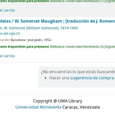
tems disponibles para préstamo:
Biblioteca Universidad Monteávila
(1)
Signat
l carrito
letas /
W. Somerset Maugham ; [traducción de J. Romero de
 W. Somerset (William Somerset)
, 1874-1965
os del siglo XX
icación:
Barcelona :
José Janés,
1952-
tems disponibles para préstamo:
Biblioteca Universidad Monteávila
(3)
Signat
l carrito
¿No encuentras lo que estás buscand
Hacer una
sugerencia de compra
Copyright @ UMA Library
Universidad Monteávila
Caracas, Venezuela