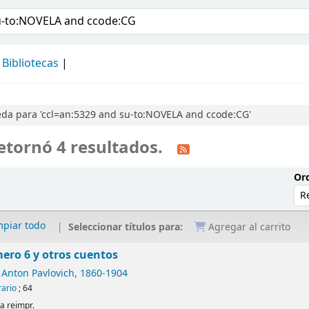
álogo
Bibliotecas
da para 'ccl=an:5329 and su-to:NOVELA and ccode:CG'
etornó 4 resultados.
Ord
mpiar todo
Seleccionar títulos para:
Agregar al carrito
ero 6 y otros cuentos
 Anton Pavlovich
, 1860-1904
rario
; 64
1a reimpr.