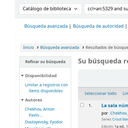
Buscar en el catálogo por:
Buscar en el cat
Búsqueda avanzada
Búsqueda de autoridad
Inicio
Búsqueda avanzada
Resultados de búsque
Su búsqueda r
Refinar su búsqueda
Ordenar
Disponibilidad
Limitar a registros con
ítems disponibles
Seleccionar todo
Li
Autores
Resultados
La sala núm
1.
Chekhov, Anton
por
Chekhov,
Pavlo...
Series
Crisol lite
Dostoyevsky, Fyodor
Edición:
1a ed., 