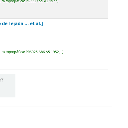
ura topográfica:
PG3327 S5 A2 1977
.
 Tejada ... et al.]
ura topográfica:
PR6025 A86 A5 1952, ..
.
o?